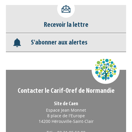
Accéder à son compte - (Se
déconnecter)
Recevoir la lettre
Base documentaire
S'abonner aux alertes
Nos veilles Scoop.it
Appels à projets
Contacter le Carif-Oref de Normandie
Site de Caen
Espace Jean Monnet
8 place de l'Europe
14200 Hérouville-Saint-Clair