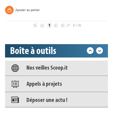
Appels à projets
Ajouter au panier
Déposer une actu !
1
(1 - 6 / 6)
Accéder à son compte - (Se
déconnecter)
Boîte à outils
Base documentaire
Nos veilles Scoop.it
Appels à projets
Déposer une actu !