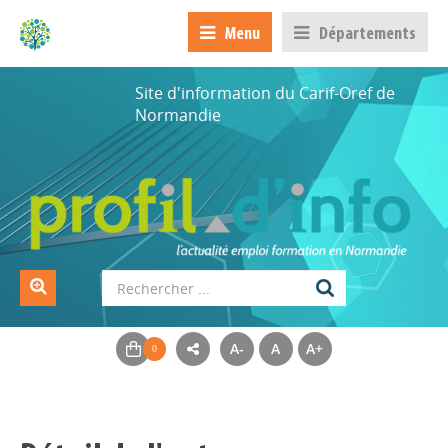
Menu
Départements
Site d'information du Carif-Oref de
Normandie
A-
A
A+