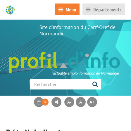
Menu
Départements
Site d'information du Carif-Oref de
Normandie
A-
A
A+