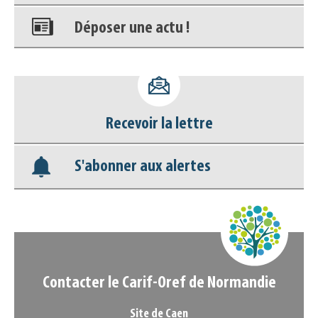
Déposer une actu !
Accéder à son compte - (Se
déconnecter)
Recevoir la lettre
Base documentaire
S'abonner aux alertes
Nos veilles Scoop.it
Appels à projets
Contacter le Carif-Oref de Normandie
Site de Caen