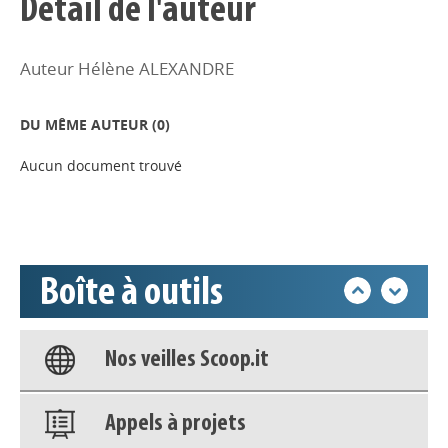
Détail de l'auteur
Auteur Hélène ALEXANDRE
Appels à projets
DU MÊME AUTEUR (
0
)
Déposer une actu !
Aucun document trouvé
Accéder à son compte - (Se
déconnecter)
Boîte à outils
Base documentaire
Nos veilles Scoop.it
Appels à projets