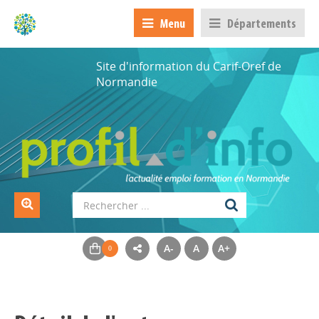
Menu
Départements
Site d'information du Carif-Oref de
Normandie
A-
A
A+