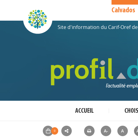
Calvados
Site d'information du Carif-Oref 
ACCUEIL
CHOI
A-
A