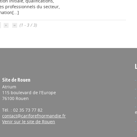
on initiale, qualifications,
s professionnels du secteur,
ation[...]
(1 - 3 / 3)
Site de Rouen
Atrium
115 boulevard de l'Europe
76100 Rouen
Tél. : 02 35 73 77 82
e
contact@cariforefnormandie.fr
Venir sur le site de Rouen