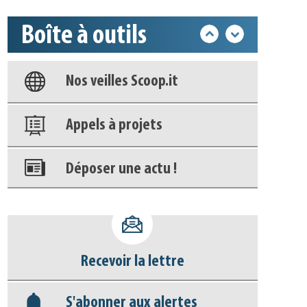
Boîte à outils
Base documentaire
Nos veilles Scoop.it
Appels à projets
Déposer une actu !
Accéder à son compte - (Se
déconnecter)
Recevoir la lettre
Base documentaire
S'abonner aux alertes