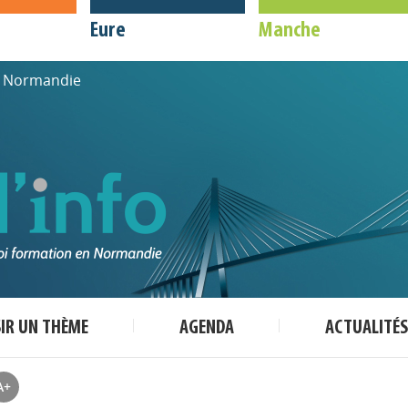
Eure
Manche
de Normandie
SIR UN THÈME
AGENDA
ACTUALITÉS
A+