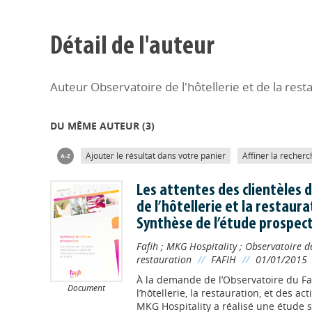
Détail de l'auteur
Auteur Observatoire de l'hôtellerie et de la rest
DU MÊME AUTEUR (
3
)
Ajouter le résultat dans votre panier
Affiner la recherc
Les attentes des clientèles 
de l’hôtellerie et la restaura
Synthèse de l’étude prospect
Fafih
;
MKG Hospitality
;
Observatoire de 
restauration
//
FAFIH
//
01/01/2015
À la demande de l’Observatoire du Fa
Document
l’hôtellerie, la restauration, et des act
MKG Hospitality a réalisé une étude 