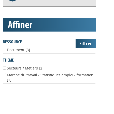
Nos veilles Scoop.it
Appels à projets
affiner
RESSOURCE
Document
[3]
THÈME
Secteurs / Métiers
[2]
Marché du travail / Statistiques emploi - formation
[1]