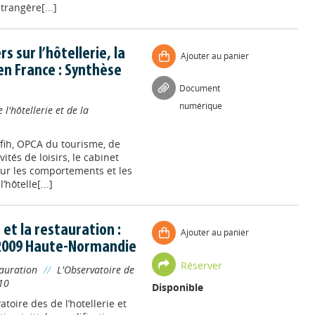
trangère[...]
s sur l’hôtellerie, la
Ajouter au panier
en France : Synthèse
Document
numérique
l'hôtellerie et de la
fih, OPCA du tourisme, de
ivités de loisirs, le cabinet
sur les comportements et les
hôtelle[...]
 et la restauration :
Ajouter au panier
 2009 Haute-Normandie
Réserver
tauration
//
L'Observatoire de
10
Disponible
toire des de l’hotellerie et