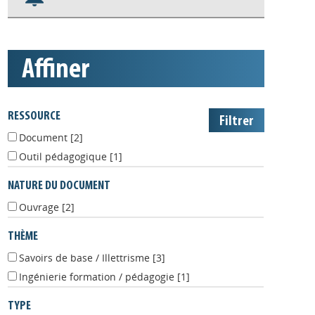
Nos veilles Scoop.it
Appels à projets
affiner
RESSOURCE
Document
[2]
Outil pédagogique
[1]
NATURE DU DOCUMENT
Ouvrage
[2]
THÈME
Savoirs de base / Illettrisme
[3]
Ingénierie formation / pédagogie
[1]
TYPE