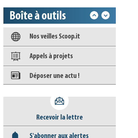
Boîte à outils
Base documentaire
Nos veilles Scoop.it
Appels à projets
Déposer une actu !
Accéder à son compte - (Se
déconnecter)
Recevoir la lettre
Base documentaire
S'abonner aux alertes