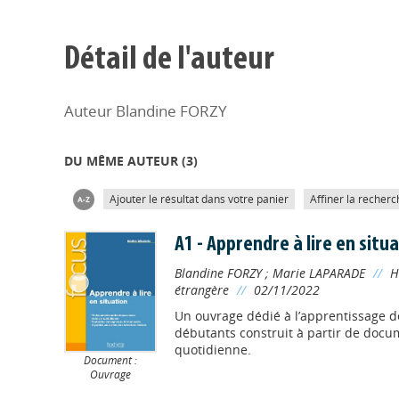
Détail de l'auteur
Auteur Blandine FORZY
DU MÊME AUTEUR (
3
)
Ajouter le résultat dans votre panier
Affiner la recherc
A1 - Apprendre à lire en situ
Blandine FORZY
;
Marie LAPARADE
//
H
étrangère
//
02/11/2022
Un ouvrage dédié à l’apprentissage de
débutants construit à partir de docu
quotidienne.
Document :
Ouvrage