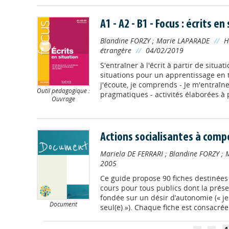
A1 - A2 - B1 - Focus : écrits en
Blandine FORZY
;
Marie LAPARADE
//
H
étrangère
//
04/02/2019
S'entraîner à l'écrit à partir de situat
situations pour un apprentissage en t
j'écoute, je comprends - Je m'entraîne
Outil pédagogique :
pragmatiques - activités élaborées à pa
Ouvrage
Actions socialisantes à com
Mariela DE FERRARI
;
Blandine FORZY
;
2005
Ce guide propose 90 fiches destinées
cours pour tous publics dont la prése
fondée sur un désir d’autonomie (« j
Document
seul(e) »). Chaque fiche est consacrée 