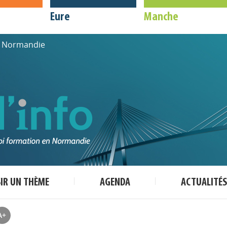
Eure
Manche
de Normandie
SIR UN THÈME
AGENDA
ACTUALITÉS
A+