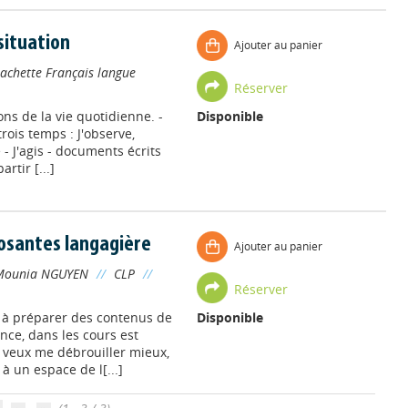
 situation
Ajouter au panier
achette Français langue
Réserver
ions de la vie quotidienne. -
Disponible
rois temps : J'observe,
 - J'agis - documents écrits
rtir [...]
posantes langagière
Ajouter au panier
Mounia NGUYEN
//
CLP
//
Réserver
 à préparer des contenus de
Disponible
nce, dans les cours est
e veux me débrouiller mieux,
à un espace de l[...]