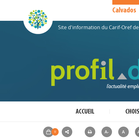
Calvados
Site d'information du Carif-Oref 
ACCUEIL
CHOI
A-
A