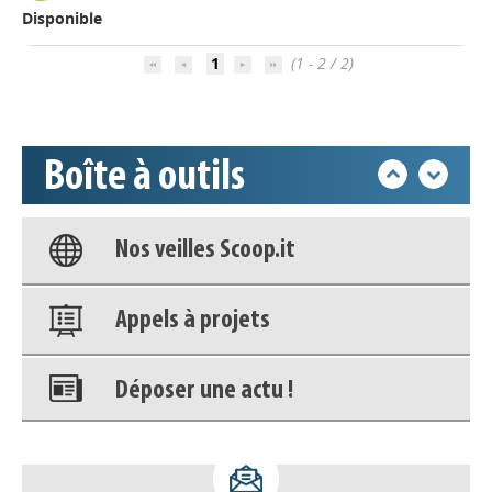
Disponible
Déposer une actu !
1
(1 - 2 / 2)
Accéder à son compte - (Se
déconnecter)
Boîte à outils
Base documentaire
Nos veilles Scoop.it
Appels à projets
Déposer une actu !
Accéder à son compte - (Se
déconnecter)