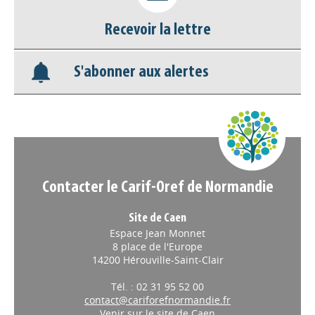
Recevoir la lettre
Base documentaire
S'abonner aux alertes
Nos veilles Scoop.it
Appels à projets
Contacter le Carif-Oref de Normandie
Site de Caen
Espace Jean Monnet
8 place de l'Europe
14200 Hérouville-Saint-Clair
Tél. : 02 31 95 52 00
contact@cariforefnormandie.fr
Venir sur le site de Caen