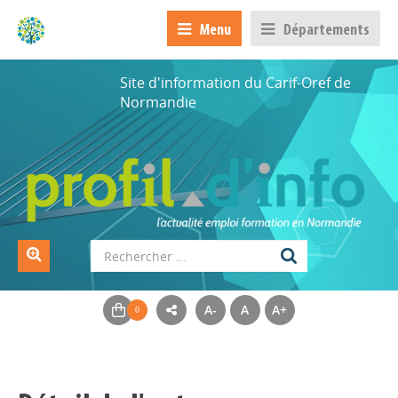
Menu
Départements
Site d'information du Carif-Oref de
Normandie
A-
A
A+