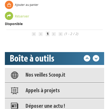
Ajouter au panier
Appels à projets
Réserver
Disponible
Déposer une actu !
1
(1 - 2 / 2)
Accéder à son compte - (Se
déconnecter)
Boîte à outils
Base documentaire
Nos veilles Scoop.it
Appels à projets
Déposer une actu !