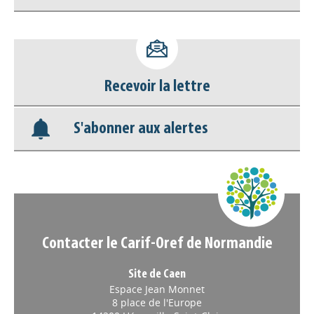
Accéder à son compte - (Se
déconnecter)
Recevoir la lettre
Base documentaire
S'abonner aux alertes
Nos veilles Scoop.it
Appels à projets
Contacter le Carif-Oref de Normandie
Site de Caen
Espace Jean Monnet
8 place de l'Europe