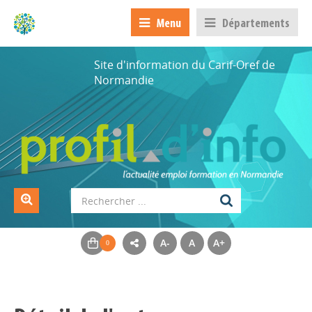
Menu
Départements
Site d'information du Carif-Oref de
Normandie
A-
A
A+