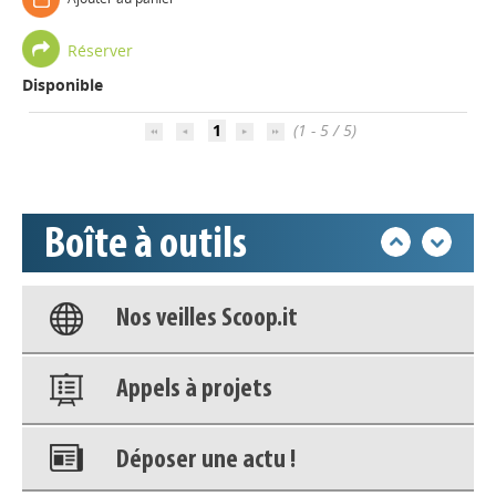
Appels à projets
Réserver
Déposer une actu !
Disponible
1
(1 - 5 / 5)
Accéder à son compte - (Se
déconnecter)
Boîte à outils
Base documentaire
Nos veilles Scoop.it
Appels à projets
Déposer une actu !