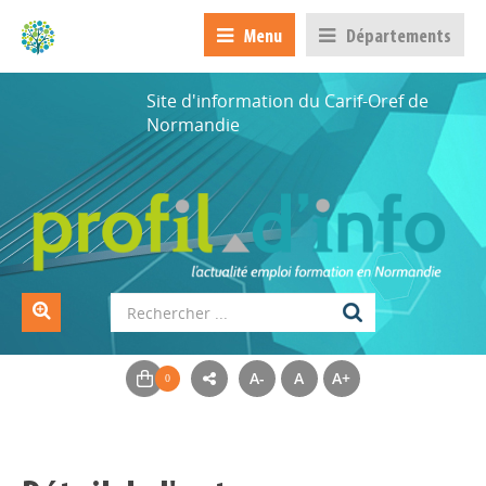
Menu
Départements
Site d'information du Carif-Oref de
Normandie
A-
A
A+