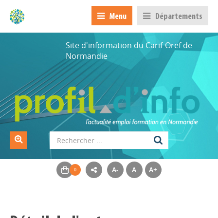
Menu
Départements
Site d'information du Carif-Oref de
Normandie
A-
A
A+