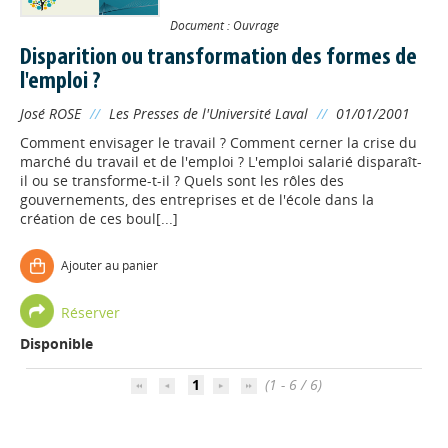
Document : Ouvrage
Disparition ou transformation des formes de
l'emploi ?
José ROSE
//
Les Presses de l'Université Laval
//
01/01/2001
Comment envisager le travail ? Comment cerner la crise du
marché du travail et de l'emploi ? L'emploi salarié disparaît-
il ou se transforme-t-il ? Quels sont les rôles des
gouvernements, des entreprises et de l'école dans la
création de ces boul[...]
Appels à projets
Ajouter au panier
Déposer une actu !
Réserver
Disponible
Accéder à son compte - (Se
1
(1 - 6 / 6)
déconnecter)