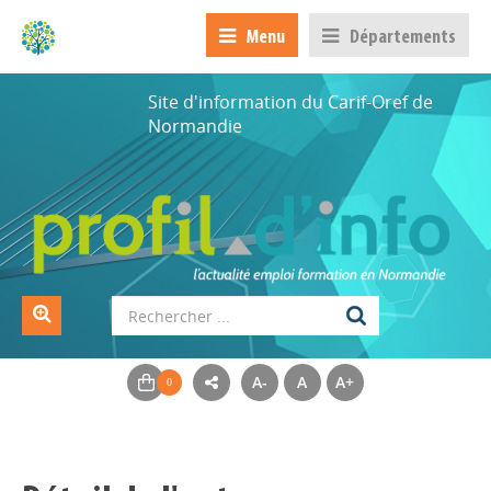
Menu
Départements
Site d'information du Carif-Oref de
Normandie
A-
A
A+