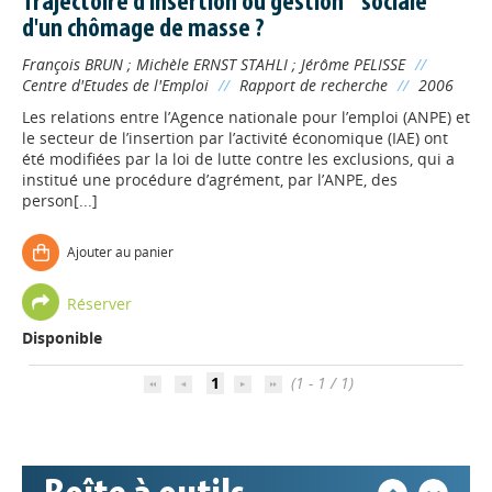
Trajectoire d'insertion ou gestion " sociale "
d'un chômage de masse ?
François BRUN
;
Michèle ERNST STAHLI
;
Jérôme PELISSE
//
Centre d'Etudes de l'Emploi
//
Rapport de recherche
//
2006
Les relations entre l’Agence nationale pour l’emploi (ANPE) et
le secteur de l’insertion par l’activité économique (IAE) ont
été modifiées par la loi de lutte contre les exclusions, qui a
institué une procédure d’agrément, par l’ANPE, des
person[...]
Ajouter au panier
Appels à projets
Réserver
Disponible
Déposer une actu !
1
(1 - 1 / 1)
Accéder à son compte - (Se
déconnecter)