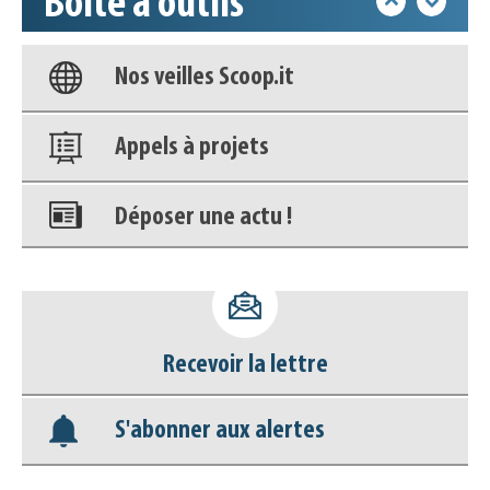
Boîte à outils
Base documentaire
Nos veilles Scoop.it
Appels à projets
Déposer une actu !
Accéder à son compte - (Se
déconnecter)
Recevoir la lettre
Base documentaire
S'abonner aux alertes
Nos veilles Scoop.it