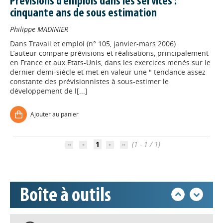
Prévisions d'emplois dans les services :
cinquante ans de sous estimation
Philippe MADINIER
Dans
Travail et emploi (n° 105, janvier-mars 2006)
L’auteur compare prévisions et réalisations, principalement
en France et aux Etats-Unis, dans les exercices menés sur le
dernier demi-siècle et met en valeur une " tendance assez
constante des prévisionnistes à sous-estimer le
développement de l[...]
Appels à projets
Ajouter au panier
Déposer une actu !
1
(1 - 1 / 1)
Accéder à son compte - (Se
déconnecter)
Boîte à outils
Base documentaire