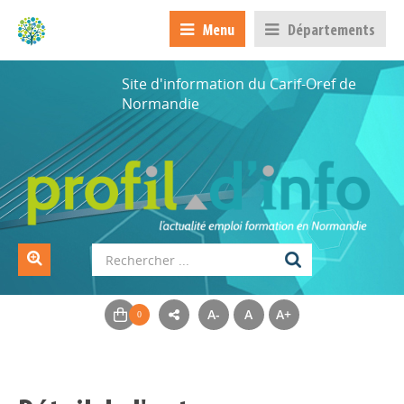
Menu
Départements
Site d'information du Carif-Oref de
Normandie
A-
A
A+