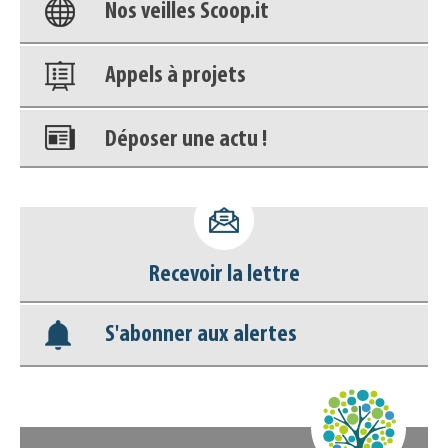
Nos veilles Scoop.it
Appels à projets
Déposer une actu !
Accéder à son compte - (Se
déconnecter)
Recevoir la lettre
Base documentaire
S'abonner aux alertes
Nos veilles Scoop.it
Appels à projets