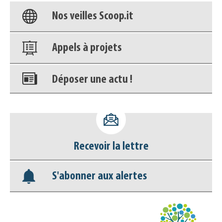
Nos veilles Scoop.it
Appels à projets
Déposer une actu !
Accéder à son compte - (Se
déconnecter)
Recevoir la lettre
Base documentaire
S'abonner aux alertes
Nos veilles Scoop.it
Appels à projets