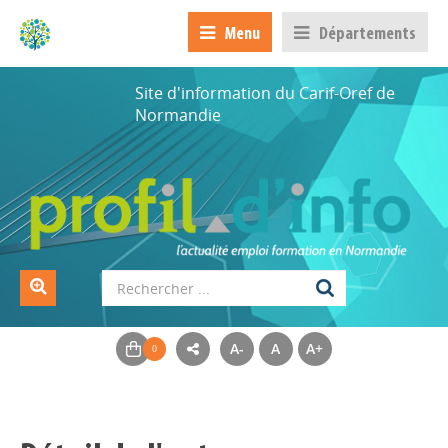
Menu
Départements
Site d'information du Carif-Oref de
Normandie
A-
A
A+