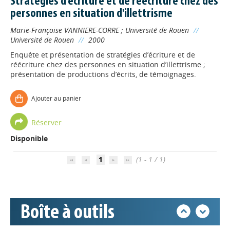
Stratégies d'écriture et de réécriture chez des
personnes en situation d'illettrisme
Marie-Françoise VANNIERE-CORRE
;
Université de Rouen
//
Université de Rouen
//
2000
Enquête et présentation de stratégies d’écriture et de
réécriture chez des personnes en situation d’illettrisme ;
présentation de productions d’écrits, de témoignages.
Ajouter au panier
Appels à projets
Réserver
Disponible
Déposer une actu !
1
(1 - 1 / 1)
Accéder à son compte - (Se
déconnecter)
Boîte à outils
Base documentaire