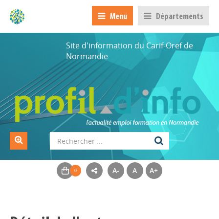
Menu
Départements
Site d'information du Carif-Oref de
Normandie
A-
A
A+