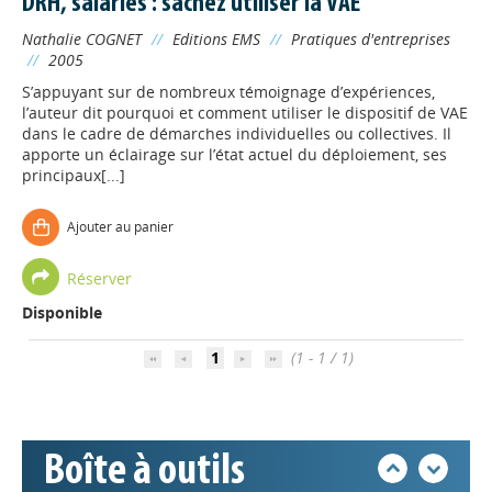
DRH, salariés : sachez utiliser la VAE
Nathalie COGNET
//
Editions EMS
//
Pratiques d'entreprises
//
2005
S’appuyant sur de nombreux témoignage d’expériences,
l’auteur dit pourquoi et comment utiliser le dispositif de VAE
dans le cadre de démarches individuelles ou collectives. Il
apporte un éclairage sur l’état actuel du déploiement, ses
principaux[...]
Ajouter au panier
Appels à projets
Réserver
Disponible
Déposer une actu !
1
(1 - 1 / 1)
Accéder à son compte - (Se
déconnecter)
Boîte à outils
Base documentaire