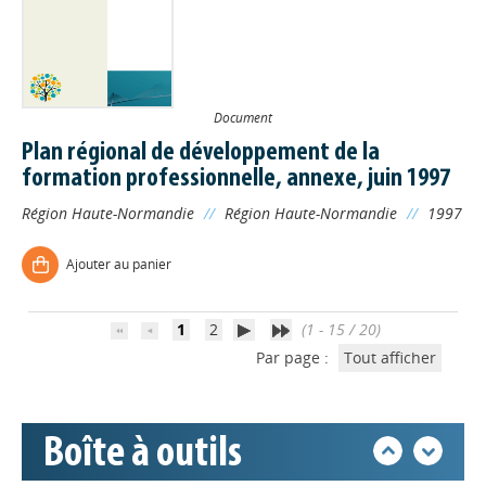
Document
Plan régional de développement de la
Appels à projets
formation professionnelle, annexe, juin 1997
Région Haute-Normandie
//
Région Haute-Normandie
//
1997
Déposer une actu !
Ajouter au panier
Accéder à son compte - (Se
déconnecter)
1
2
(1 - 15 / 20)
Par page :
Tout afficher
Base documentaire
Boîte à outils
Nos veilles Scoop.it