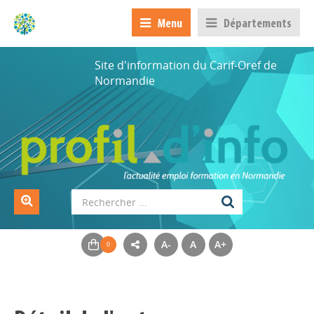
Menu
Départements
Site d'information du Carif-Oref de
Normandie
A-
A
A+