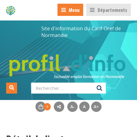
Menu
Départements
Site d'information du Carif-Oref de
Normandie
A-
A
A+