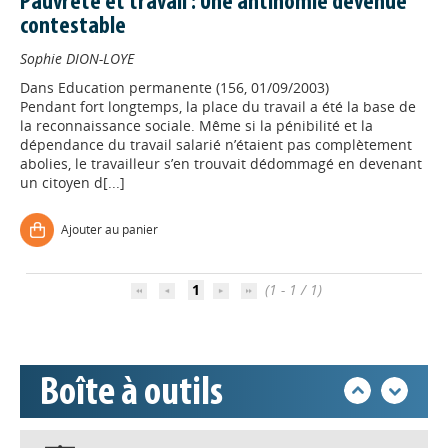
Pauvreté et travail : Une antinomie devenue
contestable
Sophie DION-LOYE
Dans
Education permanente (156, 01/09/2003)
Pendant fort longtemps, la place du travail a été la base de
Appels à projets
la reconnaissance sociale. Même si la pénibilité et la
dépendance du travail salarié n’étaient pas complètement
abolies, le travailleur s’en trouvait dédommagé en devenant
un citoyen d[...]
Déposer une actu !
Ajouter au panier
Accéder à son compte - (Se
déconnecter)
1
(1 - 1 / 1)
Base documentaire
Boîte à outils
Nos veilles Scoop.it