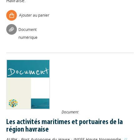
Havraise.
Ajouter au panier
Document
numérique
Document
Les activités maritimes et portuaires de la
région havraise
AURH
;
Port Autonome du Havre
;
INSEE Haute-Normandie
//