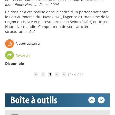
Insee Haute-Normandie
//
2004
Appels à projets
Ce dossier a été réalisé dans le cadre d’un partenariat entre
le Port autonome du Havre (PAH), l’Agence d’urbanisme de la
région du Havre et de l’estuaire de la Seine (AURH) et l’Insee
Haute-Normandie. Compte-tenu de son caractère
Déposer une actu !
structurant su[...]
Accéder à son compte - (Se
Ajouter au panier
déconnecter)
Réserver
Base documentaire
Disponible
1
(1 - 6 / 6)
Nos veilles Scoop.it
Appels à projets
Boîte à outils
Déposer une actu !