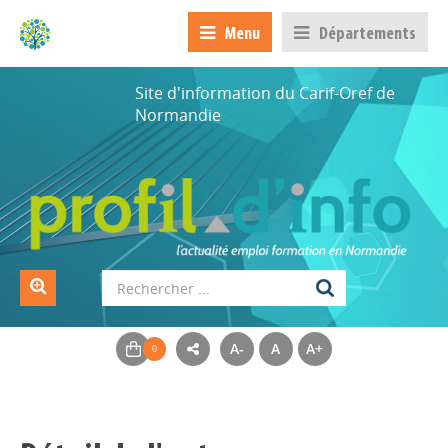
Menu
Départements
Site d'information du Carif-Oref de
Normandie
A-
A
A+