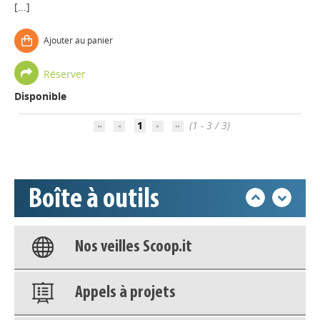
[...]
Ajouter au panier
Appels à projets
Réserver
Disponible
Déposer une actu !
1
(1 - 3 / 3)
Accéder à son compte - (Se
déconnecter)
Boîte à outils
Base documentaire
Nos veilles Scoop.it
Appels à projets