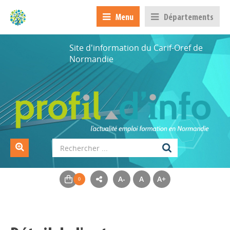
Menu
Départements
Site d'information du Carif-Oref de
Normandie
A-
A
A+