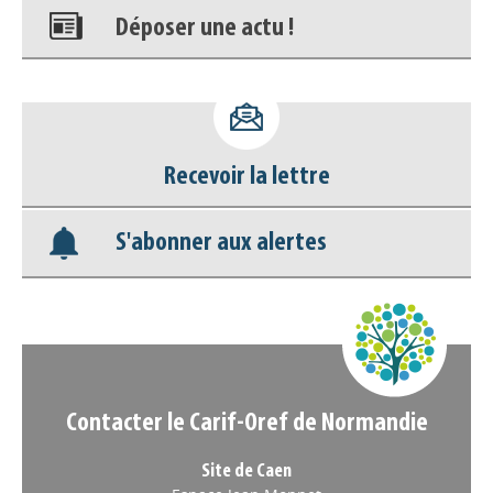
Déposer une actu !
Accéder à son compte - (Se
déconnecter)
Recevoir la lettre
Base documentaire
S'abonner aux alertes
Nos veilles Scoop.it
Appels à projets
Contacter le Carif-Oref de Normandie
Site de Caen