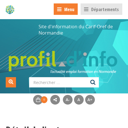
Menu
Départements
Site d'information du Carif-Oref de
Normandie
A-
A
A+