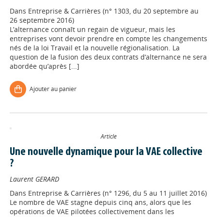
Dans
Entreprise & Carrières (n° 1303, du 20 septembre au
26 septembre 2016)
L’alternance connaît un regain de vigueur, mais les
entreprises vont devoir prendre en compte les changements
nés de la loi Travail et la nouvelle régionalisation. La
question de la fusion des deux contrats d’alternance ne sera
abordée qu’après [...]
Ajouter au panier
Article
Appels à projets
Une nouvelle dynamique pour la VAE collective
?
Déposer une actu !
Laurent GERARD
Dans
Entreprise & Carrières (n° 1296, du 5 au 11 juillet 2016)
Accéder à son compte - (Se
Le nombre de VAE stagne depuis cinq ans, alors que les
déconnecter)
opérations de VAE pilotées collectivement dans les