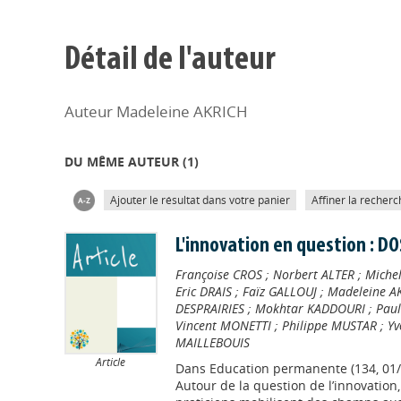
Détail de l'auteur
Auteur Madeleine AKRICH
DU MÊME AUTEUR (
1
)
Ajouter le résultat dans votre panier
Affiner la recherc
L'innovation en question : D
Françoise CROS
;
Norbert ALTER
;
Miche
Eric DRAIS
;
Faïz GALLOUJ
;
Madeleine A
DESPRAIRIES
;
Mokhtar KADDOURI
;
Pau
Vincent MONETTI
;
Philippe MUSTAR
;
Yv
MAILLEBOUIS
Article
Dans
Education permanente (134, 01/
Autour de la question de l’innovation