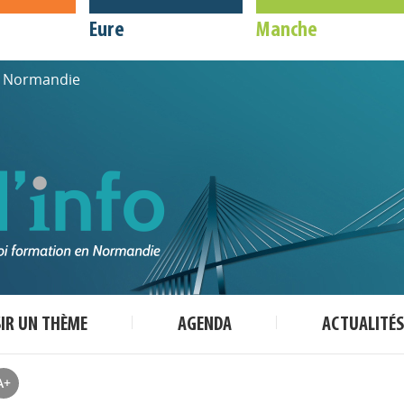
Eure
Manche
de Normandie
SIR UN THÈME
AGENDA
ACTUALITÉS
A+