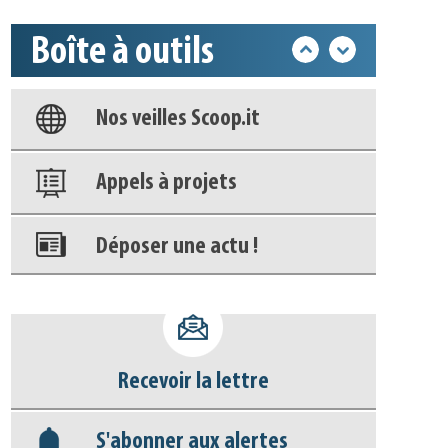
Boîte à outils
Base documentaire
Nos veilles Scoop.it
Appels à projets
Déposer une actu !
Accéder à son compte - (Se
déconnecter)
Recevoir la lettre
Base documentaire
S'abonner aux alertes