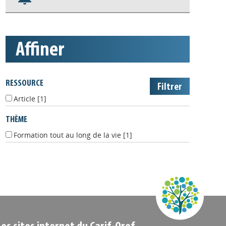
Nos veilles Scoop.it
Appels à projets
affiner
RESSOURCE
Article
[1]
THÈME
Formation tout au long de la vie
[1]