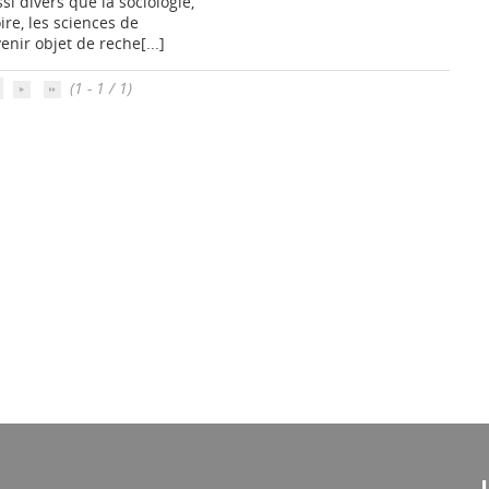
i divers que la sociologie,
oire, les sciences de
enir objet de reche[...]
(1 - 1 / 1)