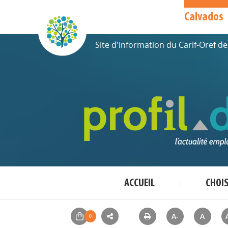
Calvados
Site d'information du Carif-Oref 
ACCUEIL
CHOI
A-
A