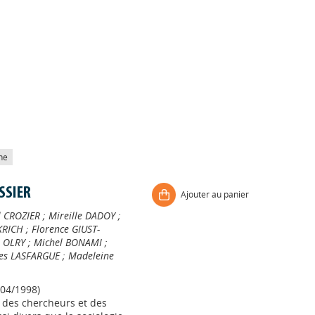
he
OSSIER
Ajouter au panier
l CROZIER
;
Mireille DADOY
;
KRICH
;
Florence GIUST-
l OLRY
;
Michel BONAMI
;
es LASFARGUE
;
Madeleine
04/1998)
, des chercheurs et des