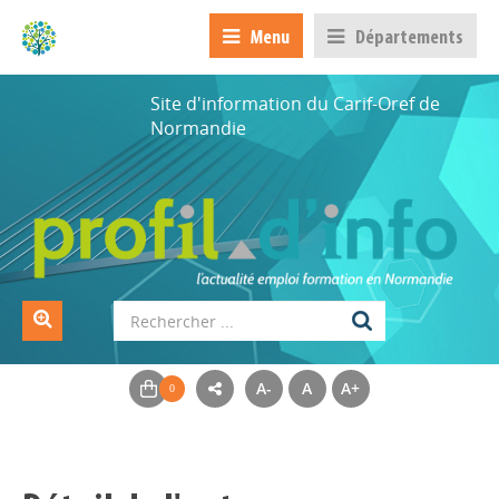
Menu
Départements
Site d'information du Carif-Oref de
Normandie
A-
A
A+