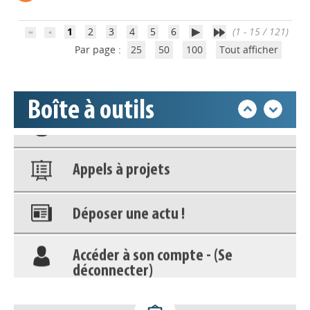
Accéder à son compte - (Se
déconnecter)
1
2
3
4
5
6
(1 - 15 / 121)
Par page :
25
50
100
Tout afficher
Base documentaire
Boîte à outils
Nos veilles Scoop.it
Appels à projets
Déposer une actu !
Accéder à son compte - (Se
déconnecter)
Base documentaire