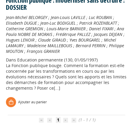
Fonction publique : moderniser sans détruire :
DOSSIER
Jean-Michel BELORGEY
;
Jean-Louis LAVILLE
;
Luc ROUBAN
;
Elisabeth DUGUE
;
Jean-Luc BODIGUEL
;
Patrick ROZENBLATT
;
Catherine GREMION
;
Louis-Marie BARNIER
;
Daniel FIXARI
;
Ana
Paula NOBRE DE MORAIS
;
Frédérique PALLEZ
;
Jacques DEJEAN
;
Hugues LENOIR
;
Claude GIRAUD
;
Yves BOURGAREL
;
Michel
LAMAURY
;
Madeleine MAILLEBOUIS
;
Bernard PERRIN
;
Philippe
MOUTON
;
François GRANIER
Dans
Education permanente (130, 01/05/1997)
La Fonction publique bouge. Comment la formation est-elle
concernée par les transformations en cours ou par les
évolutions nécessaires ? Quels sont les apports et les limites
des démarches de formation pour accompagner les
changements ? Poser ce[...]
Appels à projets
Ajouter au panier
Déposer une actu !
1
(1 - 1 / 1)
Accéder à son compte - (Se