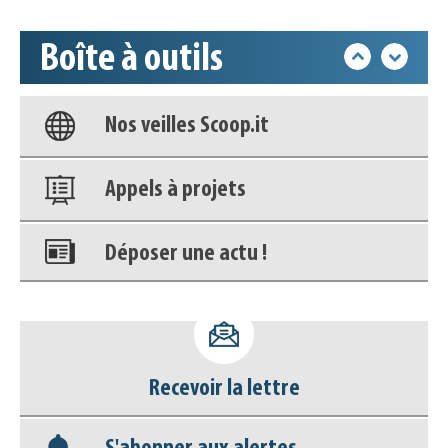
déconnecter)
Boîte à outils
Base documentaire
Nos veilles Scoop.it
Appels à projets
Déposer une actu !
Accéder à son compte - (Se
déconnecter)
Recevoir la lettre
Base documentaire