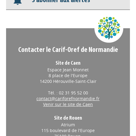
S'abonner aux alertes
Nos veilles Scoop.it
Appels à projets
Contacter le Carif-Oref de Normandie
Site de Caen
Espace Jean Monnet
8 place de l'Europe
14200 Hérouville-Saint-Clair
Tél. : 02 31 95 52 00
contact@cariforefnormandie.fr
Venir sur le site de Caen
Site de Rouen
Atrium
115 boulevard de l'Europe