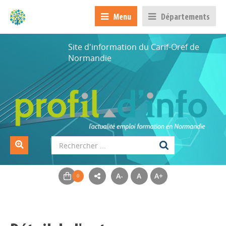
Menu
Départements
Site d'information du Carif-Oref de
Normandie
A-
A
A+