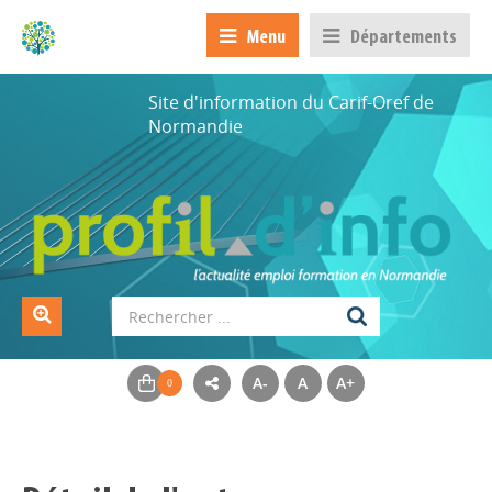
Menu
Départements
Site d'information du Carif-Oref de
Normandie
A-
A
A+