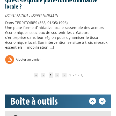
Qu'est-ce qu'une plate-forme d'initiative
locale ?
Daniel FAINDT
;
Daniel HINCELIN
Dans
TERRITOIRES (368, 01/05/1996)
Une plate-forme d’initiative locale rassemble des acteurs
économiques soucieux de soutenir les créateurs
d’entreprise dans leur région pour dynamiser le tissu
économique local. Son intervention se situe à trois niveaux
essentiels :- mobilisation[...]
Appels à projets
Ajouter au panier
Déposer une actu !
1
(1 - 1 / 1)
Accéder à son compte - (Se
déconnecter)
Boîte à outils
Base documentaire