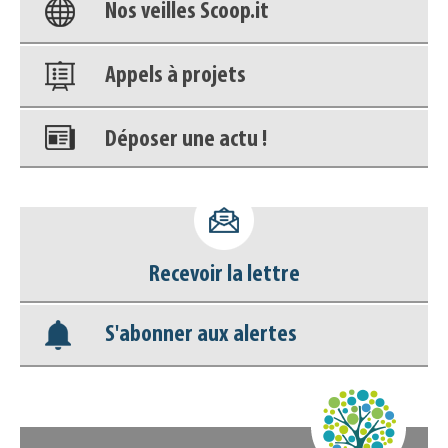
Nos veilles Scoop.it
Appels à projets
Déposer une actu !
Accéder à son compte - (Se
déconnecter)
Recevoir la lettre
Base documentaire
S'abonner aux alertes
Nos veilles Scoop.it
Appels à projets