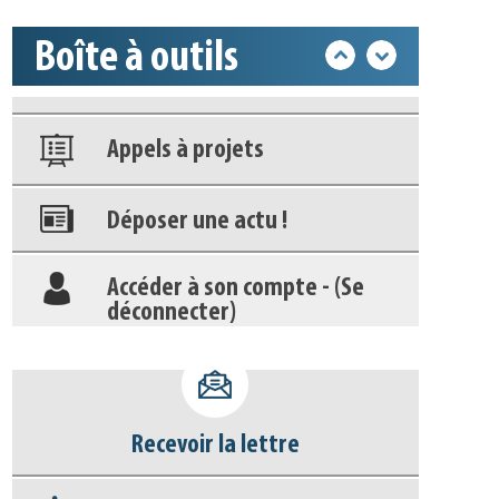
Boîte à outils
Nos veilles Scoop.it
Appels à projets
Déposer une actu !
Accéder à son compte - (Se
déconnecter)
Base documentaire
Nos veilles Scoop.it
Recevoir la lettre