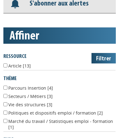
Appels à projets
S'abonner aux alertes
affiner
RESSOURCE
Article
[13]
THÈME
Parcours Insertion
[4]
Secteurs / Métiers
[3]
Vie des structures
[3]
Politiques et dispositifs emploi / formation
[2]
Marché du travail / Statistiques emploi - formation
[1]