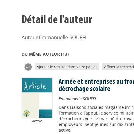
Détail de l'auteur
Auteur Emmanuelle SOUFFI
DU MÊME AUTEUR (
13
)
Ajouter le résultat dans votre panier
Affiner la recherc
Armée et entreprises au fron
décrochage scolaire
Emmanuelle SOUFFI
Dans
Liaisons sociales magazine (n° 
Formation à l’appui, le service milit
décrocheurs vers le marché du travail
Article
employeurs. Sept jeunes sur dix s’int
active.