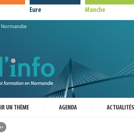
Eure
Manche
de Normandie
SIR UN THÈME
AGENDA
ACTUALITÉS
A+