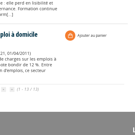
 : elle perd en lisibilité et
lternance. Formation continue
rm[...]
ploi à domicile
Ajouter au panier
121, 01/04/2011)
de charges sur les emplois à
 note bondir de 12 %. Entre
on d’emplois, ce secteur
(1 - 13 / 13)