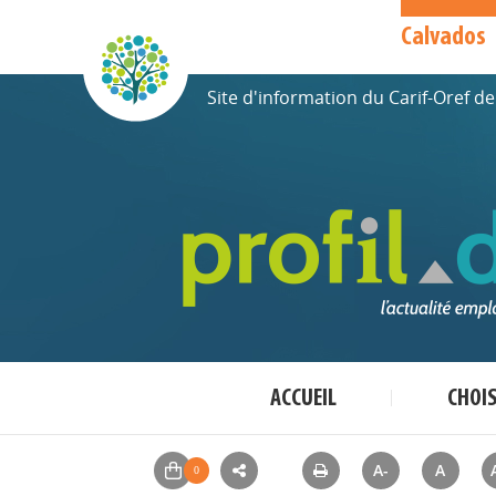
Calvados
Site d'information du Carif-Oref 
ACCUEIL
CHOI
A-
A