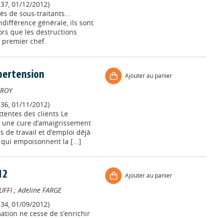
137, 01/12/2012)
s de sous-traitants...
différence générale, ils sont
lors que les destructions
 premier chef.
ypertension
Ajouter au panier
FROY
136, 01/11/2012)
ttentes des clients Le
 une cure d’amaigrissement
 de travail et d’emploi déjà
 qui empoisonnent la [...]
12
Ajouter au panier
UFFI
;
Adeline FARGE
134, 01/09/2012)
mation ne cesse de s’enrichir