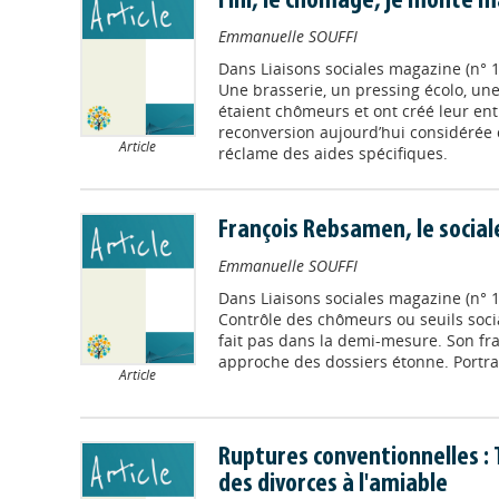
Fini, le chômage, je monte ma
Emmanuelle SOUFFI
Dans
Liaisons sociales magazine (n° 1
Une brasserie, un pressing écolo, une
étaient chômeurs et ont créé leur ent
reconversion aujourd’hui considérée
Article
réclame des aides spécifiques.
François Rebsamen, le socia
Emmanuelle SOUFFI
Dans
Liaisons sociales magazine (n°
Contrôle des chômeurs ou seuils socia
fait pas dans la demi-mesure. Son fr
approche des dossiers étonne. Portrait
Article
Ruptures conventionnelles : 
des divorces à l'amiable