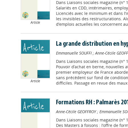
Dans
Liaisons sociales magazine (n° 
Salariés en CDD, intérimaires, employé
Licenciés avec le minimum et dans l’in
les invisibles des restructurations. A
Article
d’emplois actuelles les concernent au
La grande distribution en h
Emmanuelle SOUFFI
;
Anne-Cécile GEOF
Dans
Liaisons sociales magazine (n° 
Pouvoir d’achat en berne, nouvelles a
premier employeur de France aborde
sans précédent sur fond de conditions
Article
difficiles. Passage en revue des maux
Formations RH : Palmarès 20
Anne-Cécile GEOFFROY
;
Emmanuelle SO
Dans
Liaisons sociales magazine (n° 
Des Masters à foisons : l’offre de for