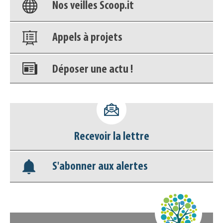
Nos veilles Scoop.it
Appels à projets
Déposer une actu !
Accéder à son compte - (Se
déconnecter)
Recevoir la lettre
Base documentaire
S'abonner aux alertes
Nos veilles Scoop.it
Appels à projets