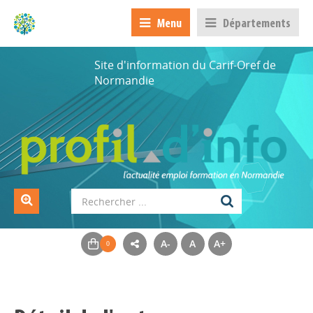
Menu
Départements
Site d'information du Carif-Oref de
Normandie
A-
A
A+