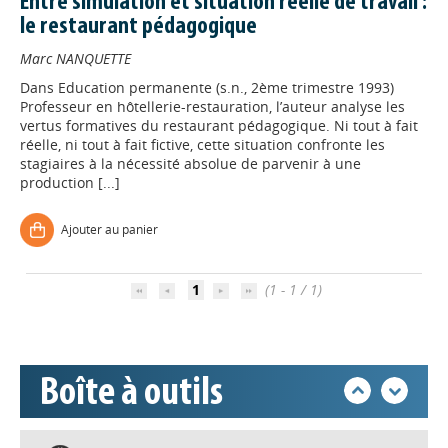
Entre simulation et situation réelle de travail :
le restaurant pédagogique
Marc NANQUETTE
Dans
Education permanente (s.n., 2ème trimestre 1993)
Professeur en hôtellerie-restauration, l’auteur analyse les
vertus formatives du restaurant pédagogique. Ni tout à fait
réelle, ni tout à fait fictive, cette situation confronte les
stagiaires à la nécessité absolue de parvenir à une
production [...]
Appels à projets
Ajouter au panier
Déposer une actu !
1
(1 - 1 / 1)
Accéder à son compte - (Se
déconnecter)
Boîte à outils
Base documentaire