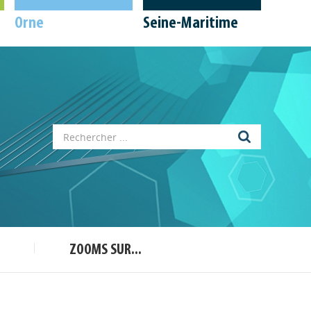
Orne
Seine-Maritime
Appels à projets
Déposer une actu !
ZOOMS SUR...
Accéder à son compte - (Se
déconnecter)