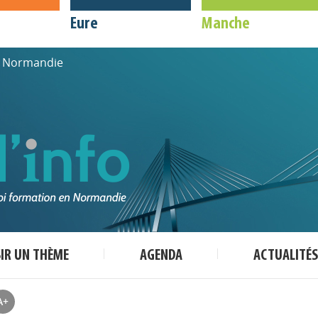
Eure
Manche
de Normandie
SIR UN THÈME
AGENDA
ACTUALITÉS
A+