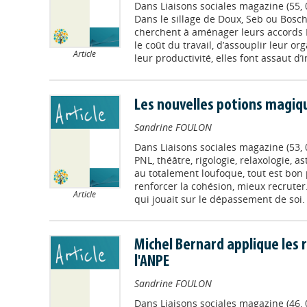
Dans
Liaisons sociales magazine (55,
Dans le sillage de Doux, Seb ou Bosc
cherchent à aménager leurs accords 
le coût du travail, d’assouplir leur o
Article
leur productivité, elles font assaut d’
Les nouvelles potions mag
Sandrine FOULON
Dans
Liaisons sociales magazine (53,
PNL, théâtre, rigologie, relaxologie, as
au totalement loufoque, tout est bon
renforcer la cohésion, mieux recruter.
Article
qui jouait sur le dépassement de soi. I
Michel Bernard applique les 
l'ANPE
Sandrine FOULON
Dans
Liaisons sociales magazine (46,