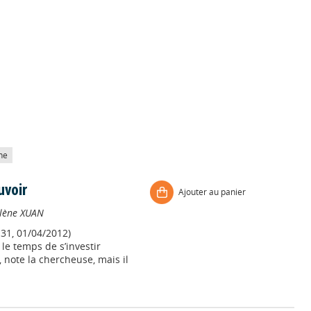
he
uvoir
Ajouter au panier
lène XUAN
131, 01/04/2012)
le temps de s’investir
 note la chercheuse, mais il