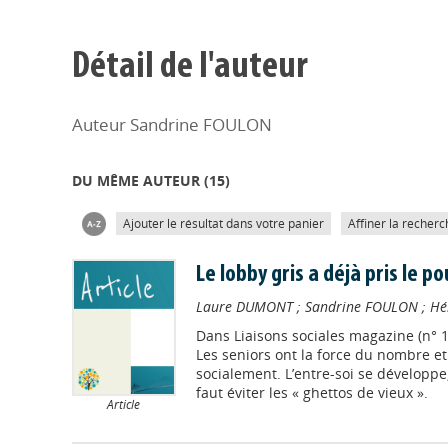
Détail de l'auteur
Auteur Sandrine FOULON
DU MÊME AUTEUR (
15
)
Ajouter le résultat dans votre panier
Affiner la recherc
Le lobby gris a déjà pris le po
Laure DUMONT
;
Sandrine FOULON
;
Hé
Dans
Liaisons sociales magazine (n° 
Les seniors ont la force du nombre et 
socialement. L’entre-soi se développe,
faut éviter les « ghettos de vieux ».
Article