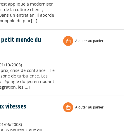
s’est appliqué à moderniser
 de la culture client ;
Dans un entretien, il aborde
onopole de plac[...]
 petit monde du
Ajouter au panier
 01/10/2003)
rix, crise de confiance... Le
zone de turbulence. Les
eur épingle du jeu en nouant
gration, les[...]
ux vitesses
Ajouter au panier
 01/06/2003)
t à 35 heures. Ceux qui