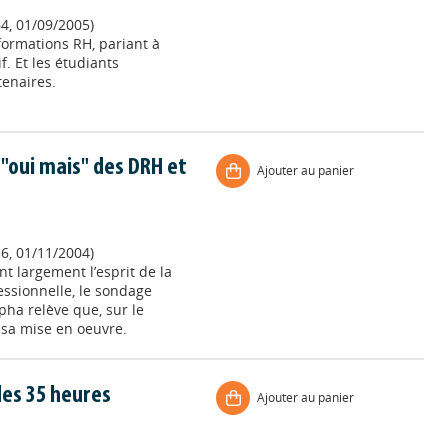
64, 01/09/2005)
formations RH, pariant à
. Et les étudiants
tenaires.
 "oui mais" des DRH et
Ajouter au panier
56, 01/11/2004)
nt largement l’esprit de la
essionnelle, le sondage
pha relève que, sur le
à sa mise en oeuvre.
 des 35 heures
Ajouter au panier