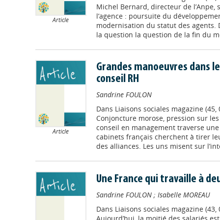
Michel Bernard, directeur de l’Anpe, 
l’agence : poursuite du développement
Article
modernisation du statut des agents. 
la question la question de la fin du m
Grandes manoeuvres dans le
conseil RH
Sandrine FOULON
Dans
Liaisons sociales magazine (45,
Conjoncture morose, pression sur les p
conseil en management traverse une 
Article
cabinets français cherchent à tirer l
des alliances. Les uns misent sur l’inté
Une France qui travaille à de
Sandrine FOULON
;
Isabelle MOREAU
Dans
Liaisons sociales magazine (43,
Aujourd’hui, la moitié des salariés es