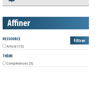
S'abonner aux alertes
Appels à projets
affiner
RESSOURCE
Article
[15]
THÈME
Compétences
[3]