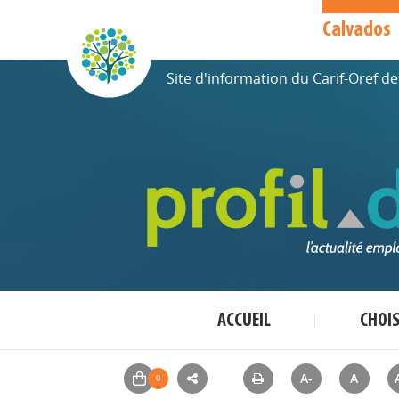
Calvados
Site d'information du Carif-Oref 
ACCUEIL
CHOI
A-
A