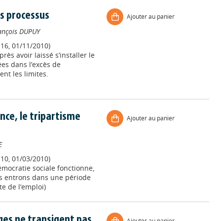
des processus
Ajouter au panier
ançois DUPUY
116, 01/11/2010)
ès avoir laissé s’installer le
ées dans l’excès de
nt les limites.
ance, le tripartisme
Ajouter au panier
E
110, 01/03/2010)
émocratie sociale fonctionne,
us entrons dans une période
te de l’emploi)
juges ne transigent pas
Ajouter au panier