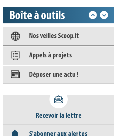
Base documentaire
Boîte à outils
Nos veilles Scoop.it
Appels à projets
Déposer une actu !
Accéder à son compte - (Se
déconnecter)
Base documentaire
Recevoir la lettre
Nos veilles Scoop.it