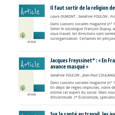
Il faut sortir de la religion 
Laure DUMONT
;
Sandrine FOULON
;
Fr
Dans
Liaisons sociales magazine (n° 
Selon le sociologue François Dupuy, apr
sous-travail, les directions sont tomb
surorganisation. Certaines en perçoive
Article
Jacques Freyssinet* : « En Fr
avance masqué »
Sandrine FOULON
;
Jean-Paul COULANG
Dans
Liaisons sociales magazine (n° 
En dépit de règles implicites, notre d
estime cet expert du social. Mais no
Article
d’incertitude. (* Économiste, spécialis
Sur la santé au travail, les 