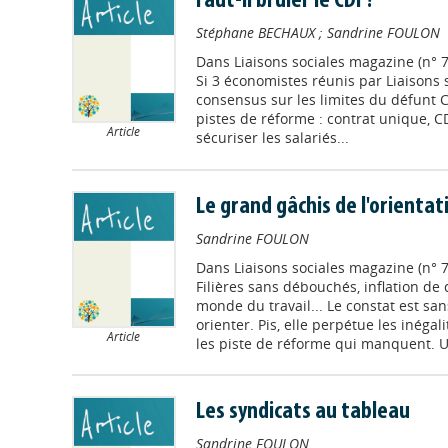
Faut-il brûler le CDI ?
Stéphane BECHAUX
;
Sandrine FOULON
Dans
Liaisons sociales magazine (n° 
Si 3 économistes réunis par Liaisons 
consensus sur les limites du défunt CP
pistes de réforme : contrat unique, C
Article
sécuriser les salariés...
Le grand gâchis de l'orientat
Sandrine FOULON
Dans
Liaisons sociales magazine (n° 
Filières sans débouchés, inflation de
monde du travail... Le constat est sans
orienter. Pis, elle perpétue les inéga
Article
les piste de réforme qui manquent. U
Les syndicats au tableau
Sandrine FOULON