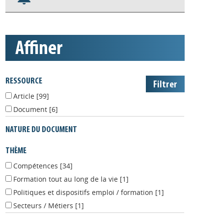
S'abonner aux alertes
Appels à projets
affiner
RESSOURCE
Article
[99]
Document
[6]
NATURE DU DOCUMENT
THÈME
Compétences
[34]
Formation tout au long de la vie
[1]
Politiques et dispositifs emploi / formation
[1]
Secteurs / Métiers
[1]