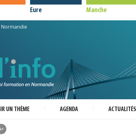
Eure
Manche
de Normandie
SIR UN THÈME
AGENDA
ACTUALITÉS
A+