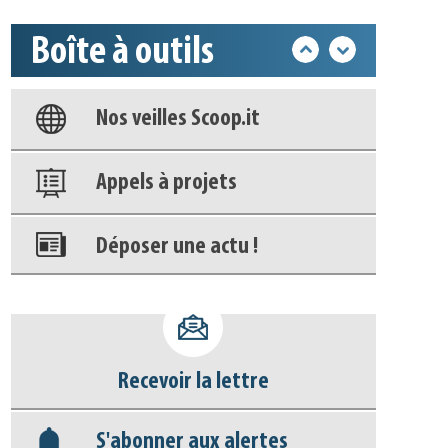
Base documentaire
Boîte à outils
Nos veilles Scoop.it
Appels à projets
Déposer une actu !
Accéder à son compte - (Se
déconnecter)
Base documentaire
Recevoir la lettre
Nos veilles Scoop.it