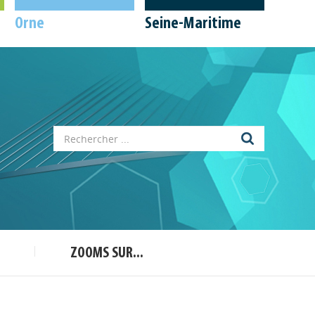
Orne
Seine-Maritime
Appels à projets
Déposer une actu !
ZOOMS SUR...
Accéder à son compte - (Se
déconnecter)