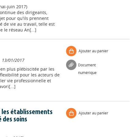
ai-juin 2017)
continue des dirigeants,
jet pour qu'ils prennent
de vie au travail, telle est
e le réseau An[...]
Ajouter au panier
/
13/01/2017
Document
en plus plébiscitée par les
numérique
flexibilité pour les acteurs de
ler vie professionnelle et
ori[...]
s les établissements
Ajouter au panier
é des soins