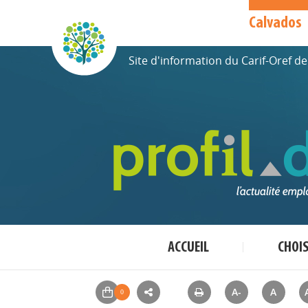
Calvados
Site d'information du Carif-Oref 
ACCUEIL
CHOI
A-
A