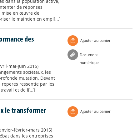
es dans la population active,
ontenter de réponses
la mise en œuvre de
riser le maintien en empl[...]
rformance des
Ajouter au panier
Document
numérique
vril-mai-juin 2015)
ngements sociétaux, les
 profonde mutation. Devant
 repères ressentie par les
avail et de l[...]
ux le transformer
Ajouter au panier
anvier-février-mars 2015)
ébat dans les entreprises