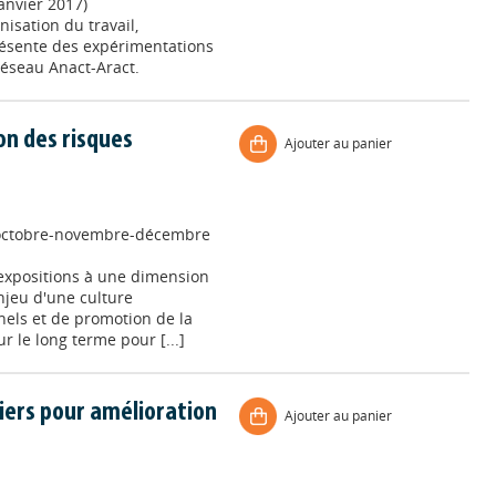
anvier 2017)
isation du travail,
résente des expérimentations
éseau Anact-Aract.
on des risques
Ajouter au panier
 octobre-novembre-décembre
expositions à une dimension
enjeu d'une culture
nels et de promotion de la
r le long terme pour [...]
eviers pour amélioration
Ajouter au panier