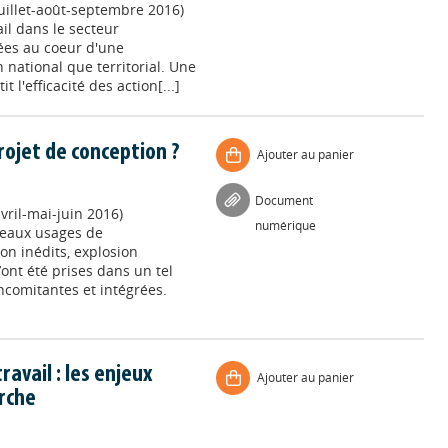
uillet-août-septembre 2016)
il dans le secteur
ées au coeur d'une
n national que territorial. Une
l'efficacité des action[...]
ojet de conception ?
Ajouter au panier
Document
vril-mai-juin 2016)
numérique
veaux usages de
n inédits, explosion
ont été prises dans un tel
comitantes et intégrées.
avail : les enjeux
Ajouter au panier
rche