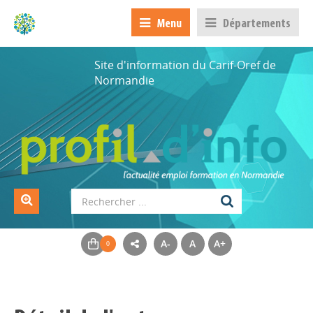
Menu
Départements
Site d'information du Carif-Oref de
Normandie
A-
A
A+