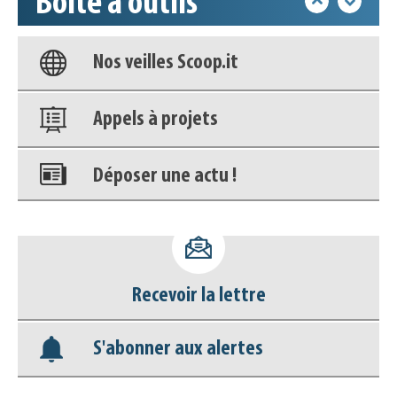
Boîte à outils
Base documentaire
Nos veilles Scoop.it
Appels à projets
Déposer une actu !
Accéder à son compte - (Se
déconnecter)
Recevoir la lettre
Base documentaire
S'abonner aux alertes
Nos veilles Scoop.it