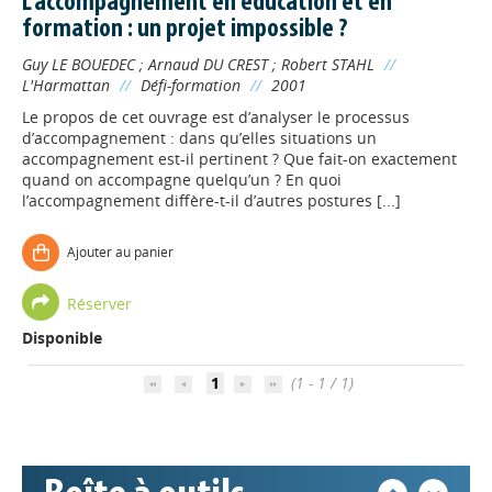
L'accompagnement en éducation et en
formation : un projet impossible ?
Guy LE BOUEDEC
;
Arnaud DU CREST
;
Robert STAHL
//
L'Harmattan
//
Défi-formation
//
2001
Le propos de cet ouvrage est d’analyser le processus
d’accompagnement : dans qu’elles situations un
accompagnement est-il pertinent ? Que fait-on exactement
quand on accompagne quelqu’un ? En quoi
l’accompagnement diffère-t-il d’autres postures [...]
Ajouter au panier
Appels à projets
Réserver
Disponible
Déposer une actu !
1
(1 - 1 / 1)
Accéder à son compte - (Se
déconnecter)