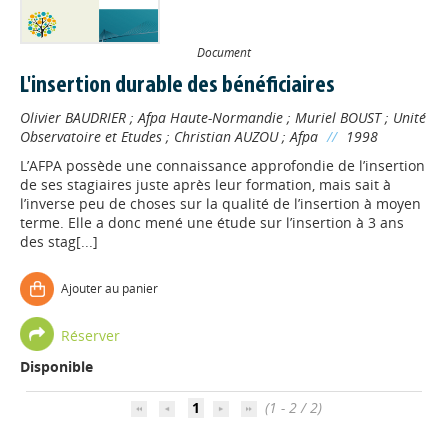
Document
L'insertion durable des bénéficiaires
Olivier BAUDRIER
;
Afpa Haute-Normandie
;
Muriel BOUST
;
Unité
Observatoire et Etudes
;
Christian AUZOU
;
Afpa
//
1998
L’AFPA possède une connaissance approfondie de l’insertion
de ses stagiaires juste après leur formation, mais sait à
l’inverse peu de choses sur la qualité de l’insertion à moyen
terme. Elle a donc mené une étude sur l’insertion à 3 ans
des stag[...]
Ajouter au panier
Appels à projets
Réserver
Disponible
Déposer une actu !
1
(1 - 2 / 2)
Accéder à son compte - (Se