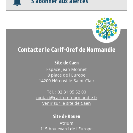
S'abonner aux alertes
Nos veilles Scoop.it
Appels à projets
Contacter le Carif-Oref de Normandie
Site de Caen
Espace Jean Monnet
8 place de l'Europe
14200 Hérouville-Saint-Clair
Tél. : 02 31 95 52 00
contact@cariforefnormandie.fr
Venir sur le site de Caen
Site de Rouen
Atrium
115 boulevard de l'Europe