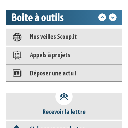
déconnecter)
Boîte à outils
Base documentaire
Nos veilles Scoop.it
Appels à projets
Déposer une actu !
Accéder à son compte - (Se
déconnecter)
Recevoir la lettre
Base documentaire