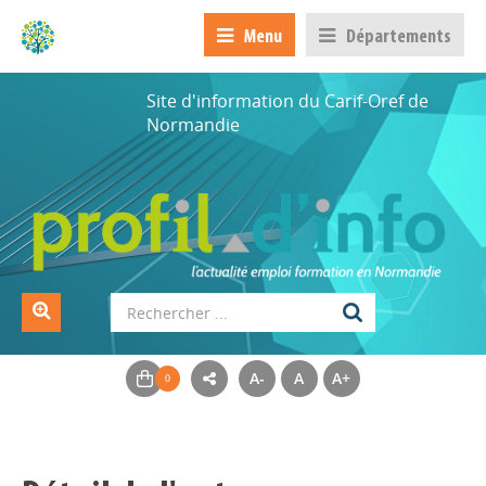
Menu
Départements
Site d'information du Carif-Oref de
Normandie
A-
A
A+