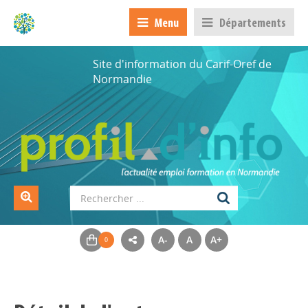
Menu
Départements
Site d'information du Carif-Oref de
Normandie
A-
A
A+