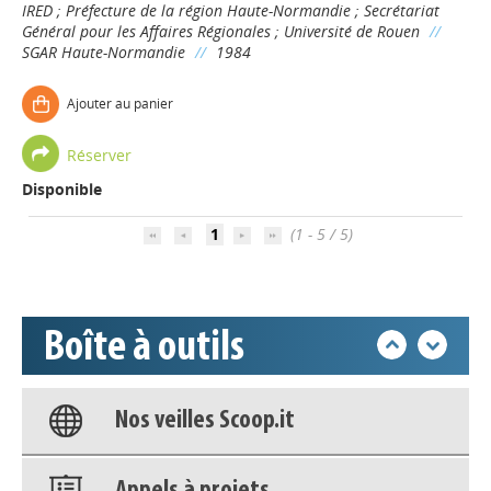
IRED
;
Préfecture de la région Haute-Normandie
;
Secrétariat
Général pour les Affaires Régionales
;
Université de Rouen
//
SGAR Haute-Normandie
//
1984
Appels à projets
Ajouter au panier
Réserver
Déposer une actu !
Disponible
1
(1 - 5 / 5)
Accéder à son compte - (Se
déconnecter)
Base documentaire
Boîte à outils
Nos veilles Scoop.it
Appels à projets