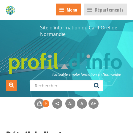
Menu
Départements
Site d'information du Carif-Oref de
Normandie
A-
A
A+