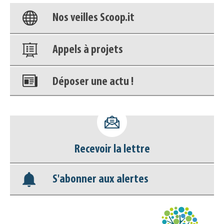
Nos veilles Scoop.it
Appels à projets
Déposer une actu !
Accéder à son compte - (Se
déconnecter)
Recevoir la lettre
Base documentaire
S'abonner aux alertes
Nos veilles Scoop.it
Appels à projets