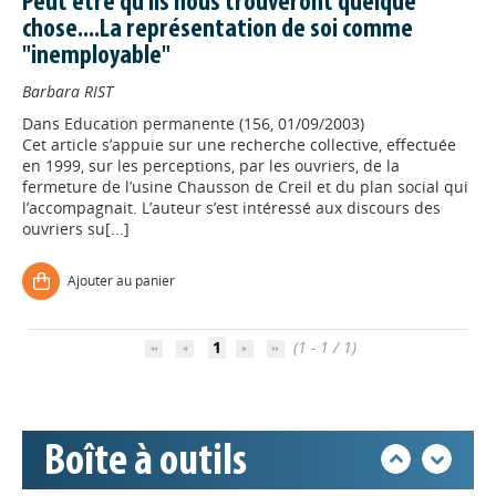
Peut être qu'ils nous trouveront quelque
chose....La représentation de soi comme
"inemployable"
Barbara RIST
Dans
Education permanente (156, 01/09/2003)
Cet article s’appuie sur une recherche collective, effectuée
en 1999, sur les perceptions, par les ouvriers, de la
fermeture de l’usine Chausson de Creil et du plan social qui
l’accompagnait. L’auteur s’est intéressé aux discours des
ouvriers su[...]
Appels à projets
Ajouter au panier
Déposer une actu !
1
(1 - 1 / 1)
Accéder à son compte - (Se
déconnecter)
Boîte à outils
Base documentaire