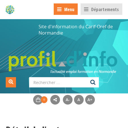
Menu
Départements
Site d'information du Carif-Oref de
Normandie
A-
A
A+