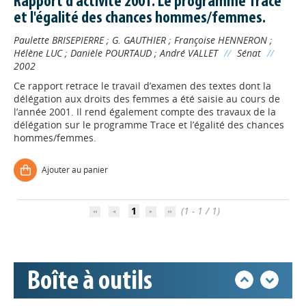
Rapport d'activité 2001. Le programme Trace
et l'égalité des chances hommes/femmes.
Paulette BRISEPIERRE
;
G. GAUTHIER
;
Françoise HENNERON
;
Hélène LUC
;
Danièle POURTAUD
;
André VALLET
//
Sénat
//
2002
Ce rapport retrace le travail d’examen des textes dont la
délégation aux droits des femmes a été saisie au cours de
l’année 2001. Il rend également compte des travaux de la
délégation sur le programme Trace et l’égalité des chances
Appels à projets
hommes/femmes.
Ajouter au panier
Déposer une actu !
1
(1 - 1 / 1)
Accéder à son compte - (Se
déconnecter)
Boîte à outils
Base documentaire