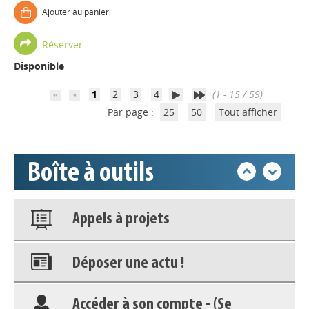
Ajouter au panier
Déposer une actu !
Réserver
Disponible
Accéder à son compte - (Se
déconnecter)
1
2
3
4
(1 - 15 / 59)
Par page :
25
50
Tout afficher
Base documentaire
Boîte à outils
Nos veilles Scoop.it
Appels à projets
Déposer une actu !
Accéder à son compte - (Se