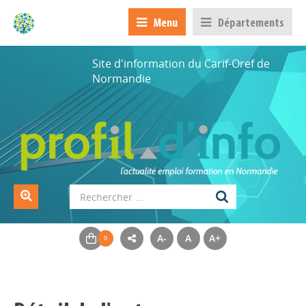
Menu
Départements
Site d'information du Carif-Oref de
Normandie
A-
A
A+