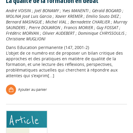
La qualité de la formation en débat
André VOISIN
;
Joël BONAMY
;
Yves MANENTI
;
Gérald BOGARD
;
MOLINA José Luis Garcia
;
Xavier KREMER
;
Emilio Souto DIEZ
;
Bernard MASINGUE
;
Michel VIAL
;
Bernadette CHARLIER
;
Murray
SAUNDERS
;
Pierre DOUARON
;
Francis MORIER
;
Guy FOSSAT
;
Frédéric MORVAN
;
Olivier AUDEBERT
;
Dominique CHRYSSOULIS
;
Christiane MUGLIONI
Dans
Education permanente (147, 2001-2)
L’objet de ce numéro est de proposer un bilan critique des
approches et des pratiques en matière de qualité de la
formation, et une lecture des réflexions, perspectives,
problématiques actuelles qui cherchent à répondre aux
attentes qui s’exprim[...]
Ajouter au panier