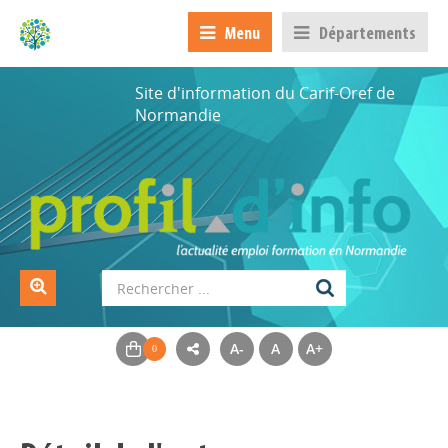
Menu
Départements
Site d'information du Carif-Oref de
Normandie
A-
A
A+