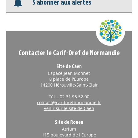
S'abonner aux alertes
Nos veilles Scoop.it
Appels à projets
Contacter le Carif-Oref de Normandie
Site de Caen
Espace Jean Monnet
8 place de l'Europe
14200 Hérouville-Saint-Clair
Tél. : 02 31 95 52 00
contact@cariforefnormandie.fr
Venir sur le site de Caen
Site de Rouen
Atrium
115 boulevard de l'Europe