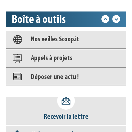
déconnecter)
Boîte à outils
Base documentaire
Nos veilles Scoop.it
Appels à projets
Déposer une actu !
Accéder à son compte - (Se
déconnecter)
Recevoir la lettre
Base documentaire