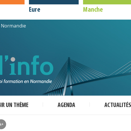
Eure
Manche
de Normandie
SIR UN THÈME
AGENDA
ACTUALITÉS
A+