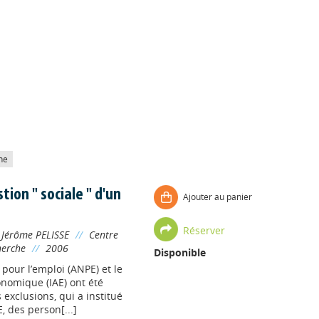
he
tion " sociale " d'un
Ajouter au panier
Réserver
;
Jérôme PELISSE
//
Centre
herche
//
2006
Disponible
 pour l’emploi (ANPE) et le
conomique (IAE) ont été
s exclusions, qui a institué
 des person[...]