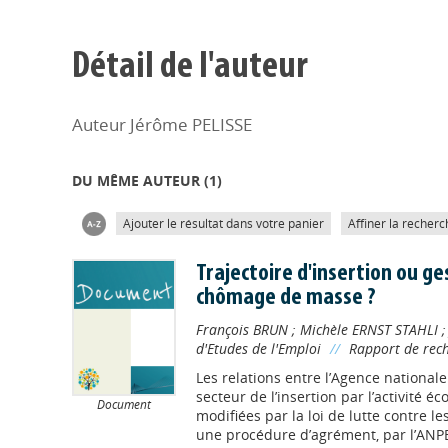
Détail de l'auteur
Auteur Jérôme PELISSE
DU MÊME AUTEUR (
1
)
Ajouter le résultat dans votre panier
Affiner la recherc
Trajectoire d'insertion ou ges
chômage de masse ?
François BRUN
;
Michèle ERNST STAHLI
d'Etudes de l'Emploi
//
Rapport de rec
Les relations entre l’Agence nationale
secteur de l’insertion par l’activité é
Document
modifiées par la loi de lutte contre le
une procédure d’agrément, par l’ANPE,