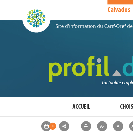
Calvados
Site d'information du Carif-Oref 
ACCUEIL
CHOI
A-
A