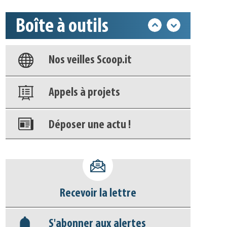
Boîte à outils
Base documentaire
Nos veilles Scoop.it
Appels à projets
Déposer une actu !
Accéder à son compte - (Se
déconnecter)
Recevoir la lettre
Base documentaire
S'abonner aux alertes