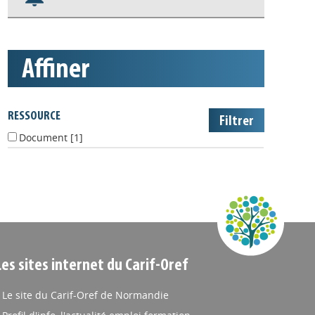
Nos veilles Scoop.it
Appels à projets
affiner
RESSOURCE
Document
[1]
Les sites internet du Carif-Oref
Le site du Carif-Oref de Normandie