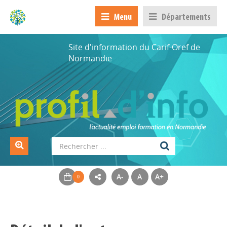
Menu
Départements
Site d'information du Carif-Oref de
Normandie
A-
A
A+