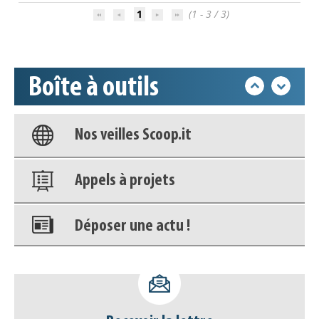
1
(1 - 3 / 3)
Accéder à son compte - (Se
déconnecter)
Boîte à outils
Base documentaire
Nos veilles Scoop.it
Appels à projets
Déposer une actu !
Accéder à son compte - (Se
déconnecter)