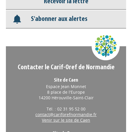
Recevoir la lettre
Base documentaire
S'abonner aux alertes
Nos veilles Scoop.it
Appels à projets
Contacter le Carif-Oref de Normandie
Site de Caen
Espace Jean Monnet
8 place de l'Europe
14200 Hérouville-Saint-Clair
Tél. : 02 31 95 52 00
contact@cariforefnormandie.fr
Venir sur le site de Caen