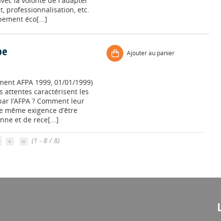
vec la volonté de l'adapter
 professionnalisation, etc.
pement éco[...]
pe
Ajouter au panier
ent AFPA 1999, 01/01/1999)
es attentes caractérisent les
par l’AFPA ? Comment leur
une même exigence d’être
nne et de rece[...]
(1 - 8 / 8)