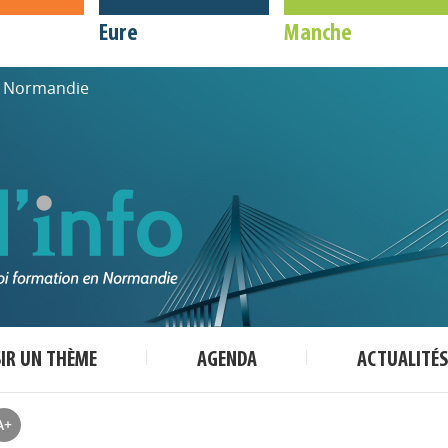
Eure
Manche
de Normandie
SIR UN THÈME
AGENDA
ACTUALITÉS
A+