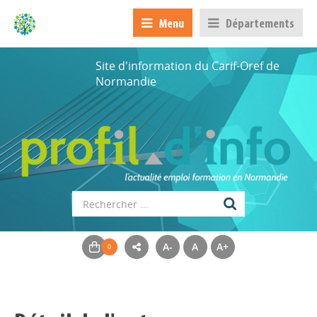
Menu
Départements
Site d'information du Carif-Oref de
Normandie
A-
A
A+