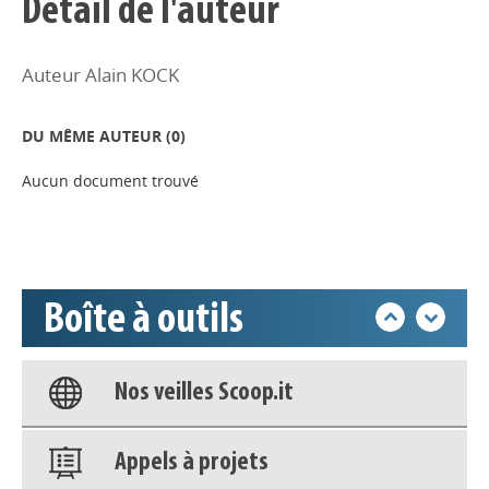
Détail de l'auteur
Auteur Alain KOCK
Appels à projets
DU MÊME AUTEUR (
0
)
Déposer une actu !
Aucun document trouvé
Accéder à son compte - (Se
déconnecter)
Boîte à outils
Base documentaire
Nos veilles Scoop.it
Appels à projets