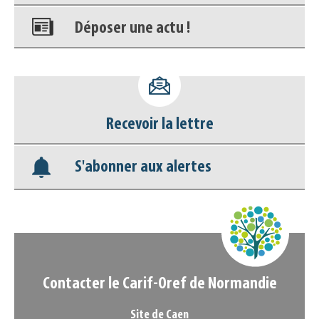
Déposer une actu !
Accéder à son compte - (Se
déconnecter)
Recevoir la lettre
Base documentaire
S'abonner aux alertes
Nos veilles Scoop.it
Appels à projets
Contacter le Carif-Oref de Normandie
Site de Caen