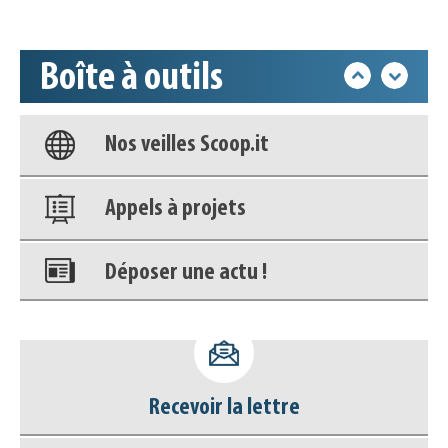
Accéder à son compte - (Se
déconnecter)
Boîte à outils
Base documentaire
Nos veilles Scoop.it
Appels à projets
Déposer une actu !
Accéder à son compte - (Se
déconnecter)
Recevoir la lettre
Base documentaire