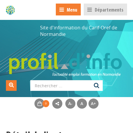
Menu
Départements
Site d'information du Carif-Oref de
Normandie
A-
A
A+