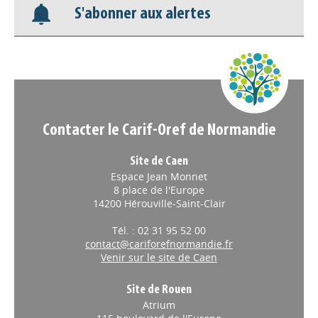
S'abonner aux alertes
Nos veilles Scoop.it
Appels à projets
Contacter le Carif-Oref de Normandie
Site de Caen
Espace Jean Monnet
8 place de l'Europe
14200 Hérouville-Saint-Clair
Tél. : 02 31 95 52 00
contact@cariforefnormandie.fr
Venir sur le site de Caen
Site de Rouen
Atrium