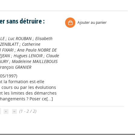
er sans détruire :
Ajouter au panier
LLE
;
Luc ROUBAN
;
Elisabeth
OZENBLATT
;
Catherine
l FIXARI
;
Ana Paula NOBRE DE
EJEAN
;
Hugues LENOIR
;
Claude
AURY
;
Madeleine MAILLEBOUIS
rançois GRANIER
05/1997)
la formation est-elle
 cours ou par les évolutions
et les limites des démarches
hangements ? Poser ce[...]
(1 - 2 / 2)