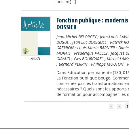
posent[...]
Fonction publique : modernis
DOSSIER
Jean-Michel BELORGEY
;
Jean-Louis LAVI
DUGUE
;
Jean-Luc BODIGUEL
;
Patrick R
GREMION
;
Louis-Marie BARNIER
;
Danie
MORAIS
;
Frédérique PALLEZ
;
Jacques D
GIRAUD
;
Yves BOURGAREL
;
Michel LAM
Article
;
Bernard PERRIN
;
Philippe MOUTON
;
F
Dans
Education permanente (130, 01/
La Fonction publique bouge. Comment 
concernée par les transformations en
nécessaires ? Quels sont les apports 
de formation pour accompagner les c
1