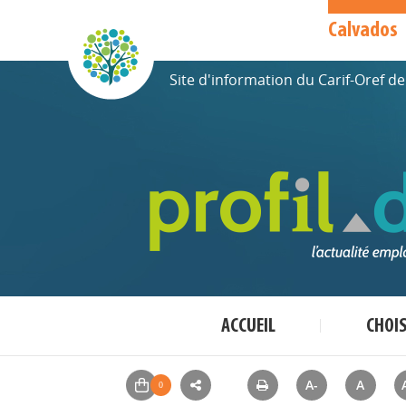
Calvados
Site d'information du Carif-Oref 
ACCUEIL
CHOI
A-
A