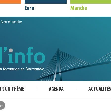
Eure
Manche
de Normandie
SIR UN THÈME
AGENDA
ACTUALITÉS
A+