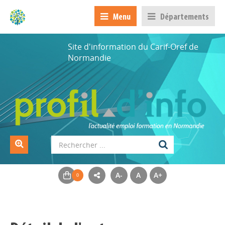
Menu
Départements
Site d'information du Carif-Oref de
Normandie
A-
A
A+