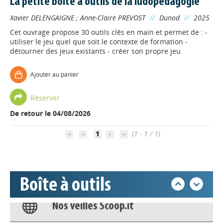
La petite boîte à outils de la ludopédagogie
Xavier DELENGAIGNE
;
Anne-Claire PREVOST
//
Dunod
//
2025
Cet ouvrage propose 30 outils clés en main et permet de : -
utiliser le jeu quel que soit le contexte de formation -
détourner des jeux existants - créer son propre jeu.
Appels à projets
Ajouter au panier
Déposer une actu !
Réserver
De retour le 04/08/2026
Accéder à son compte - (Se
1
(1 - 1 / 1)
déconnecter)
Base documentaire
Boîte à outils
Nos veilles Scoop.it