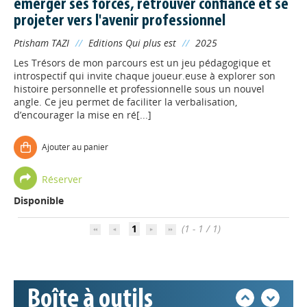
émerger ses forces, retrouver confiance et se
projeter vers l'avenir professionnel
Ptisham TAZI
//
Editions Qui plus est
//
2025
Les Trésors de mon parcours est un jeu pédagogique et
introspectif qui invite chaque joueur.euse à explorer son
histoire personnelle et professionnelle sous un nouvel
angle. Ce jeu permet de faciliter la verbalisation,
d’encourager la mise en ré[...]
Ajouter au panier
Appels à projets
Réserver
Disponible
Déposer une actu !
1
(1 - 1 / 1)
Accéder à son compte - (Se
déconnecter)
Boîte à outils
Base documentaire