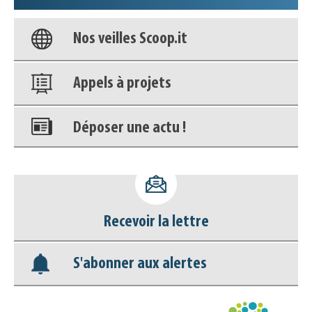
Nos veilles Scoop.it
Appels à projets
Déposer une actu !
Accéder à son compte - (Se
déconnecter)
Recevoir la lettre
Base documentaire
S'abonner aux alertes
Nos veilles Scoop.it