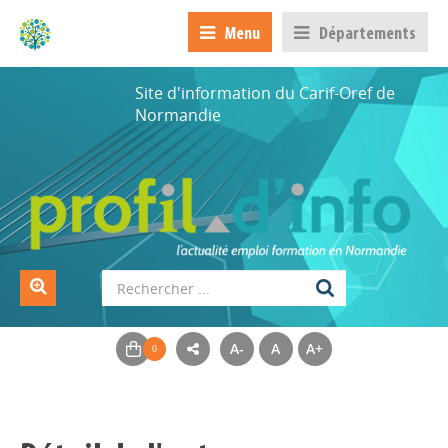
Menu
Départements
Site d'information du Carif-Oref de
Normandie
A-
A
A+