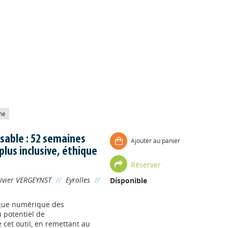
he
sable : 52 semaines
Ajouter au panier
lus inclusive, éthique
Réserver
ivier VERGEYNST
//
Eyrolles
//
Disponible
tique numérique des
u potentiel de
cet outil, en remettant au