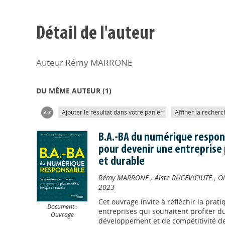
Détail de l'auteur
Auteur Rémy MARRONE
DU MÊME AUTEUR (
1
)
Ajouter le résultat dans votre panier
Affiner la recherc
B.A.-BA du numérique respon
pour devenir une entreprise p
et durable
Rémy MARRONE
;
Aiste RUGEVICIUTE
;
Ol
2023
Cet ouvrage invite à réfléchir la pra
Document :
entreprises qui souhaitent profiter d
Ouvrage
développement et de compétitivité de 