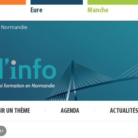
Eure
Manche
de Normandie
SIR UN THÈME
AGENDA
ACTUALITÉS
A+