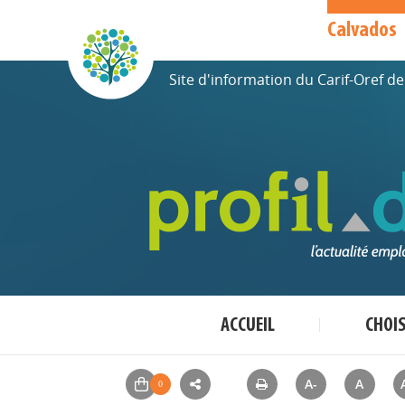
Calvados
Site d'information du Carif-Oref 
ACCUEIL
CHOI
A-
A