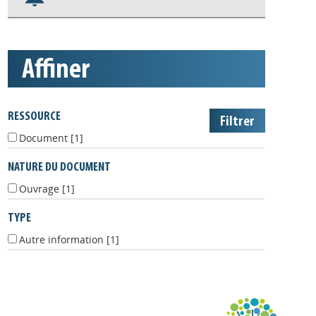
Nos veilles Scoop.it
Appels à projets
affiner
RESSOURCE
Document
[1]
NATURE DU DOCUMENT
Ouvrage
[1]
TYPE
Autre information
[1]