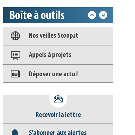
Boîte à outils
Base documentaire
Nos veilles Scoop.it
Appels à projets
Déposer une actu !
Accéder à son compte - (Se
déconnecter)
Recevoir la lettre
Base documentaire
S'abonner aux alertes