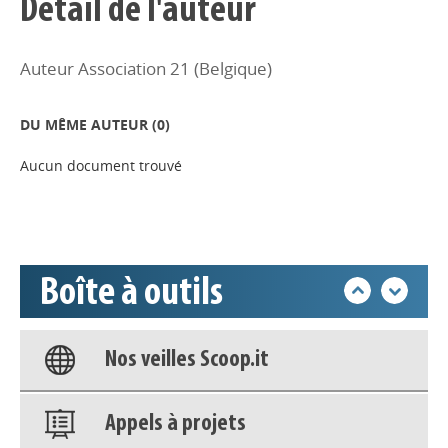
Détail de l'auteur
Auteur Association 21 (Belgique)
Appels à projets
DU MÊME AUTEUR (
0
)
Déposer une actu !
Aucun document trouvé
Accéder à son compte - (Se
déconnecter)
Boîte à outils
Base documentaire
Nos veilles Scoop.it
Appels à projets