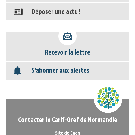
Déposer une actu !
Accéder à son compte - (Se
déconnecter)
Recevoir la lettre
Base documentaire
S'abonner aux alertes
Nos veilles Scoop.it
Appels à projets
Contacter le Carif-Oref de Normandie
Site de Caen