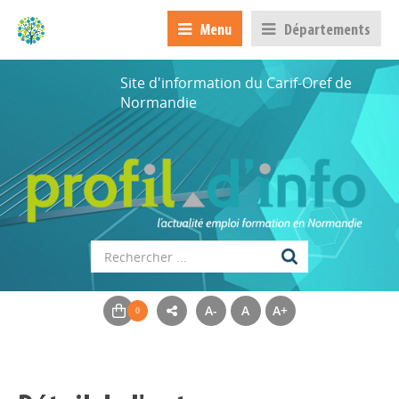
Menu
Départements
Site d'information du Carif-Oref de
Normandie
A-
A
A+