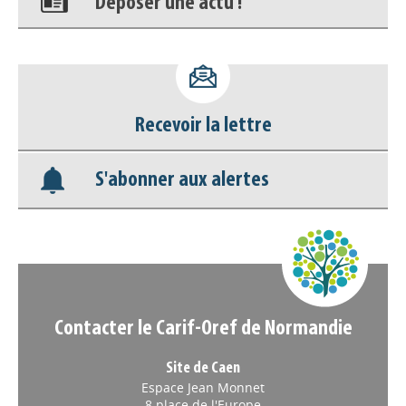
Accéder à son compte - (Se
déconnecter)
Base documentaire
Recevoir la lettre
Nos veilles Scoop.it
S'abonner aux alertes
Appels à projets
Contacter le Carif-Oref de Normandie
Site de Caen
Espace Jean Monnet