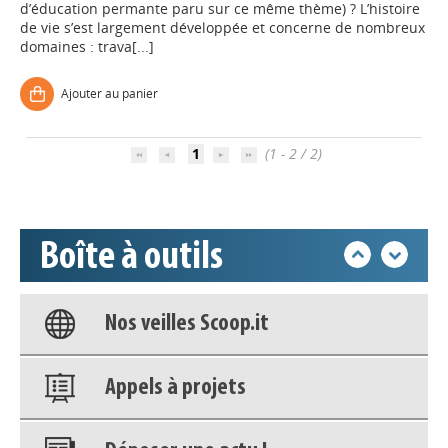
d’éducation permante paru sur ce même thème) ? L’histoire
de vie s’est largement développée et concerne de nombreux
domaines : trava[...]
Appels à projets
Ajouter au panier
Déposer une actu !
1
(1 - 2 / 2)
Accéder à son compte - (Se
déconnecter)
Boîte à outils
Base documentaire
Nos veilles Scoop.it
Appels à projets
Déposer une actu !