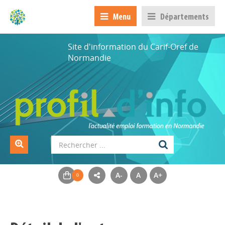
Menu
Départements
Site d'information du Carif-Oref de
Normandie
A-
A
A+