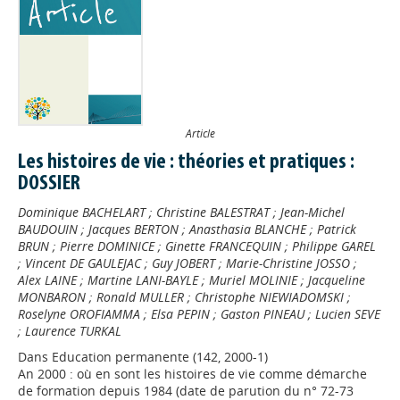
Article
Les histoires de vie : théories et pratiques :
DOSSIER
Dominique BACHELART
;
Christine BALESTRAT
;
Jean-Michel
BAUDOUIN
;
Jacques BERTON
;
Anasthasia BLANCHE
;
Patrick
BRUN
;
Pierre DOMINICE
;
Ginette FRANCEQUIN
;
Philippe GAREL
;
Vincent DE GAULEJAC
;
Guy JOBERT
;
Marie-Christine JOSSO
;
Alex LAINE
;
Martine LANI-BAYLE
;
Muriel MOLINIE
;
Jacqueline
MONBARON
;
Ronald MULLER
;
Christophe NIEWIADOMSKI
;
Roselyne OROFIAMMA
;
Elsa PEPIN
;
Gaston PINEAU
;
Lucien SEVE
;
Laurence TURKAL
Dans
Education permanente (142, 2000-1)
An 2000 : où en sont les histoires de vie comme démarche
de formation depuis 1984 (date de parution du n° 72-73