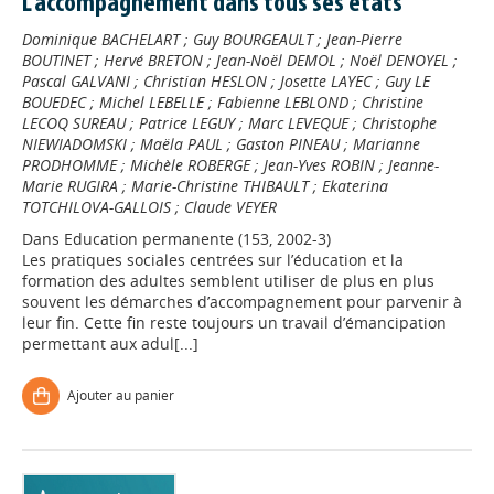
L'accompagnement dans tous ses états
Dominique BACHELART
;
Guy BOURGEAULT
;
Jean-Pierre
BOUTINET
;
Hervé BRETON
;
Jean-Noël DEMOL
;
Noël DENOYEL
;
Pascal GALVANI
;
Christian HESLON
;
Josette LAYEC
;
Guy LE
BOUEDEC
;
Michel LEBELLE
;
Fabienne LEBLOND
;
Christine
LECOQ SUREAU
;
Patrice LEGUY
;
Marc LEVEQUE
;
Christophe
NIEWIADOMSKI
;
Maëla PAUL
;
Gaston PINEAU
;
Marianne
PRODHOMME
;
Michèle ROBERGE
;
Jean-Yves ROBIN
;
Jeanne-
Marie RUGIRA
;
Marie-Christine THIBAULT
;
Ekaterina
TOTCHILOVA-GALLOIS
;
Claude VEYER
Dans
Education permanente (153, 2002-3)
Les pratiques sociales centrées sur l’éducation et la
formation des adultes semblent utiliser de plus en plus
souvent les démarches d’accompagnement pour parvenir à
leur fin. Cette fin reste toujours un travail d’émancipation
permettant aux adul[...]
Ajouter au panier