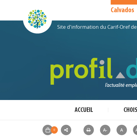
Calvados
Site d'information du Carif-Oref 
ACCUEIL
CHOI
A-
A