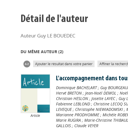
Détail de l'auteur
Auteur Guy LE BOUEDEC
DU MÊME AUTEUR (
2
)
Ajouter le résultat dans votre panier
Affiner la recherc
L'accompagnement dans tous
Dominique BACHELART
;
Guy BOURGEAU
Hervé BRETON
;
Jean-Noël DEMOL
;
Noë
Christian HESLON
;
Josette LAYEC
;
Guy 
Fabienne LEBLOND
;
Christine LECOQ S
LEVEQUE
;
Christophe NIEWIADOMSKI
;
Marianne PRODHOMME
;
Michèle ROBE
Article
Marie RUGIRA
;
Marie-Christine THIBAU
GALLOIS
;
Claude VEYER