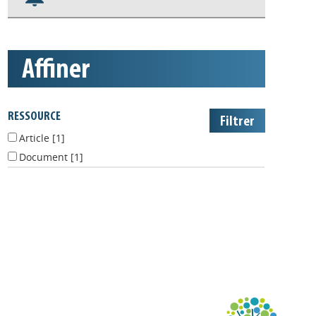
S'abonner aux alertes
Appels à projets
affiner
RESSOURCE
Article
[1]
Document
[1]