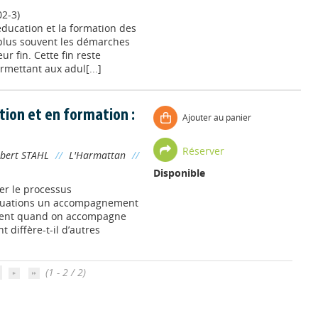
2-3)
éducation et la formation des
 plus souvent les démarches
 fin. Cette fin reste
rmettant aux adul[...]
ion et en formation :
Ajouter au panier
Réserver
bert STAHL
//
L'Harmattan
//
Disponible
er le processus
ituations un accompagnement
tement quand on accompagne
diffère-t-il d’autres
(1 - 2 / 2)