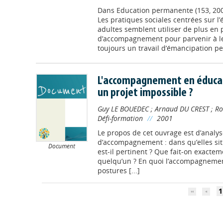
Dans
Education permanente (153, 200
Les pratiques sociales centrées sur l’
adultes semblent utiliser de plus en
d’accompagnement pour parvenir à leur
toujours un travail d’émancipation pe
L'accompagnement en éducat
un projet impossible ?
Guy LE BOUEDEC
;
Arnaud DU CREST
;
Ro
Défi-formation
//
2001
Le propos de cet ouvrage est d’analys
d’accompagnement : dans qu’elles s
Document
est-il pertinent ? Que fait-on exac
quelqu’un ? En quoi l’accompagnement 
postures [...]
1