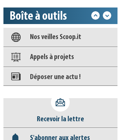
Boîte à outils
Base documentaire
Nos veilles Scoop.it
Appels à projets
Déposer une actu !
Accéder à son compte - (Se
déconnecter)
Base documentaire
Recevoir la lettre
Nos veilles Scoop.it