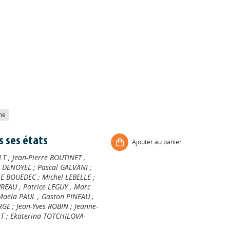
he
 ses états
Ajouter au panier
LT
;
Jean-Pierre BOUTINET
;
l DENOYEL
;
Pascal GALVANI
;
LE BOUEDEC
;
Michel LEBELLE
;
UREAU
;
Patrice LEGUY
;
Marc
Maëla PAUL
;
Gaston PINEAU
;
RGE
;
Jean-Yves ROBIN
;
Jeanne-
LT
;
Ekaterina TOTCHILOVA-