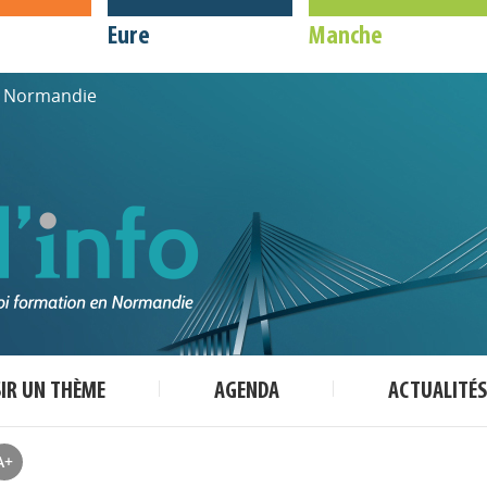
Eure
Manche
de Normandie
SIR UN THÈME
AGENDA
ACTUALITÉS
A+