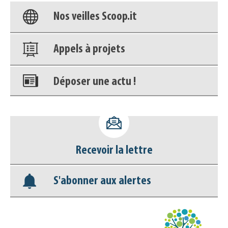
Nos veilles Scoop.it
Appels à projets
Déposer une actu !
Accéder à son compte - (Se
déconnecter)
Recevoir la lettre
Base documentaire
S'abonner aux alertes
Nos veilles Scoop.it
Appels à projets