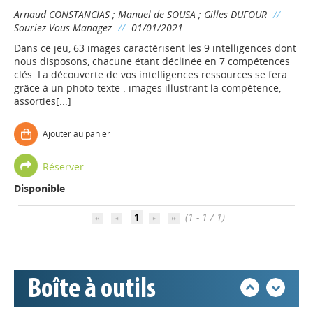
Arnaud CONSTANCIAS
;
Manuel de SOUSA
;
Gilles DUFOUR
//
Souriez Vous Managez
//
01/01/2021
Dans ce jeu, 63 images caractérisent les 9 intelligences dont
nous disposons, chacune étant déclinée en 7 compétences
clés. La découverte de vos intelligences ressources se fera
grâce à un photo-texte : images illustrant la compétence,
assorties[...]
Ajouter au panier
Appels à projets
Réserver
Disponible
Déposer une actu !
1
(1 - 1 / 1)
Accéder à son compte - (Se
déconnecter)
Boîte à outils
Base documentaire