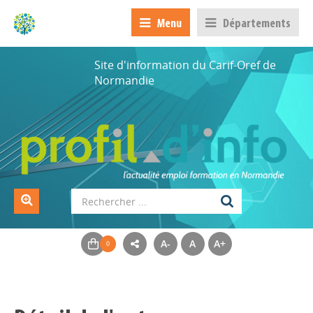
Menu
Départements
Site d'information du Carif-Oref de
Normandie
A-
A
A+