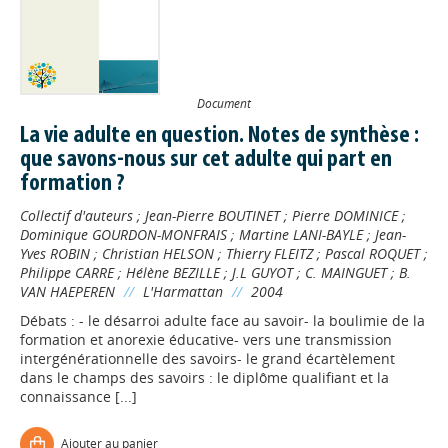
Document
La vie adulte en question. Notes de synthèse :
que savons-nous sur cet adulte qui part en
formation ?
Collectif d'auteurs
;
Jean-Pierre BOUTINET
;
Pierre DOMINICE
;
Dominique GOURDON-MONFRAIS
;
Martine LANI-BAYLE
;
Jean-
Yves ROBIN
;
Christian HELSON
;
Thierry FLEITZ
;
Pascal ROQUET
;
Philippe CARRE
;
Hélène BEZILLE
;
J.L GUYOT
;
C. MAINGUET
;
B.
VAN HAEPEREN
//
L'Harmattan
//
2004
Débats : - le désarroi adulte face au savoir- la boulimie de la
formation et anorexie éducative- vers une transmission
intergénérationnelle des savoirs- le grand écartèlement
dans le champs des savoirs : le diplôme qualifiant et la
connaissance [...]
Ajouter au panier