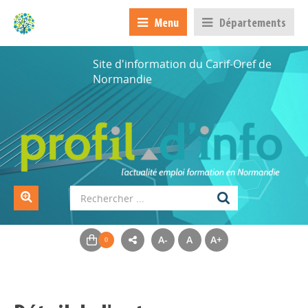
Menu
Départements
Site d'information du Carif-Oref de
Normandie
A-
A
A+