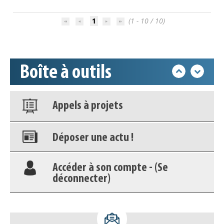
Accéder à son compte - (Se
déconnecter)
1
(1 - 10 / 10)
Base documentaire
Boîte à outils
Nos veilles Scoop.it
Appels à projets
Déposer une actu !
Accéder à son compte - (Se
déconnecter)
Base documentaire