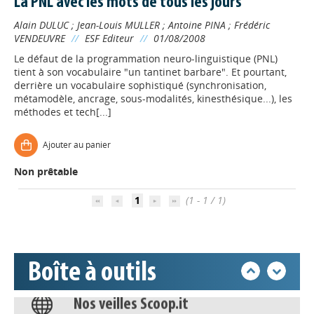
La PNL avec les mots de tous les jours
Alain DULUC
;
Jean-Louis MULLER
;
Antoine PINA
;
Frédéric
VENDEUVRE
//
ESF Editeur
//
01/08/2008
Le défaut de la programmation neuro-linguistique (PNL)
tient à son vocabulaire "un tantinet barbare". Et pourtant,
derrière un vocabulaire sophistiqué (synchronisation,
métamodèle, ancrage, sous-modalités, kinesthésique...), les
Appels à projets
méthodes et tech[...]
Ajouter au panier
Déposer une actu !
Non prêtable
Accéder à son compte - (Se
1
(1 - 1 / 1)
déconnecter)
Base documentaire
Boîte à outils
Nos veilles Scoop.it