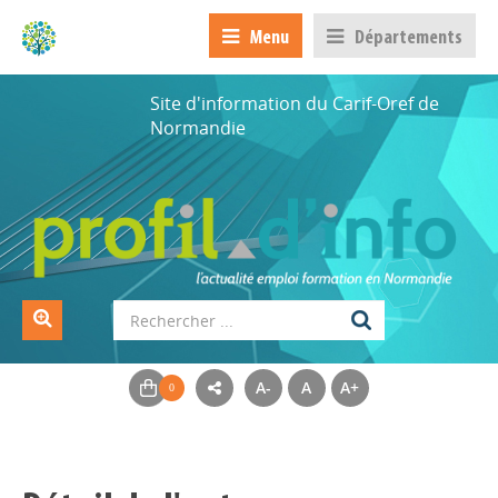
Menu
Départements
Site d'information du Carif-Oref de
Normandie
A-
A
A+