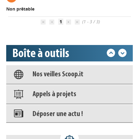
Non prêtable
Déposer une actu !
1
(1 - 3 / 3)
Accéder à son compte - (Se
déconnecter)
Boîte à outils
Base documentaire
Nos veilles Scoop.it
Appels à projets
Déposer une actu !
Accéder à son compte - (Se