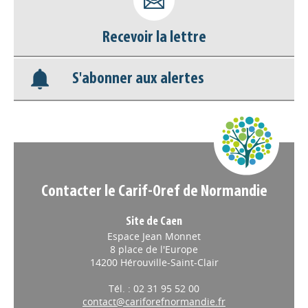
déconnecter)
Recevoir la lettre
Base documentaire
S'abonner aux alertes
Nos veilles Scoop.it
Appels à projets
Contacter le Carif-Oref de Normandie
Site de Caen
Espace Jean Monnet
8 place de l'Europe
14200 Hérouville-Saint-Clair
Tél. : 02 31 95 52 00
contact@cariforefnormandie.fr