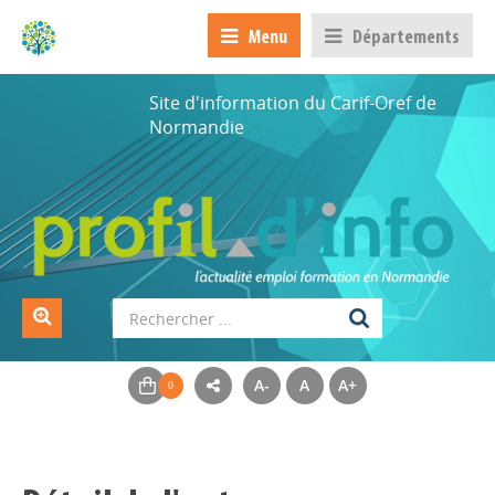
Menu
Départements
Site d'information du Carif-Oref de
Normandie
A-
A
A+