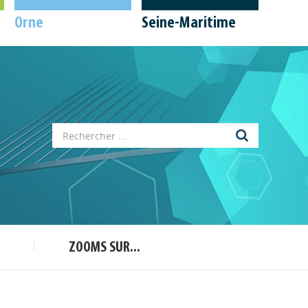
Orne
Seine-Maritime
Appels à projets
Déposer une actu !
Accéder à son compte - (Se
déconnecter)
Base documentaire
ZOOMS SUR...
Nos veilles Scoop.it