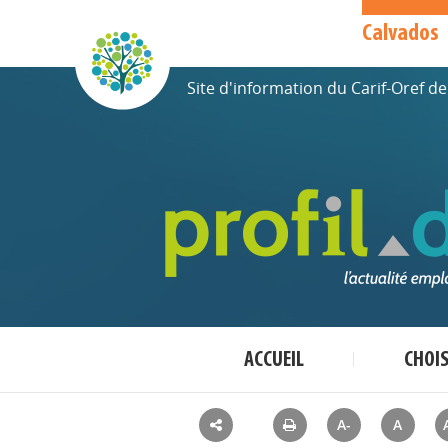
Calvados
Site d'information du Carif-Oref 
ACCUEIL
CHOI
A-
A