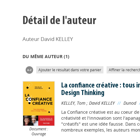
Détail de l'auteur
Auteur David KELLEY
DU MÊME AUTEUR (
1
)
Ajouter le résultat dans votre panier
Affiner la recherc
La confiance créative : tous 
Design Thinking
KELLEY, Tom
;
David KELLEY
//
Dunod
La Confiance créative est au coeur de 
créativité et l'innovation sont l'apana
"créatifs" est une idée fausse. Dans c
Document :
nombreux exemples, les auteurs mont
Ouvrage