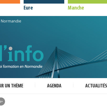
Eure
Manche
de Normandie
SIR UN THÈME
AGENDA
ACTUALITÉS
A+